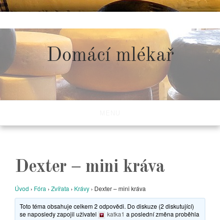
Skip
to
content
Domácí mlékař
MENU
Dexter – mini kráva
Úvod
›
Fóra
›
Zvířata
›
Krávy
›
Dexter – mini kráva
Toto téma obsahuje celkem 2 odpovědi. Do diskuze (2 diskutující)
se naposledy zapojil uživatel
katka1
a poslední změna proběhla