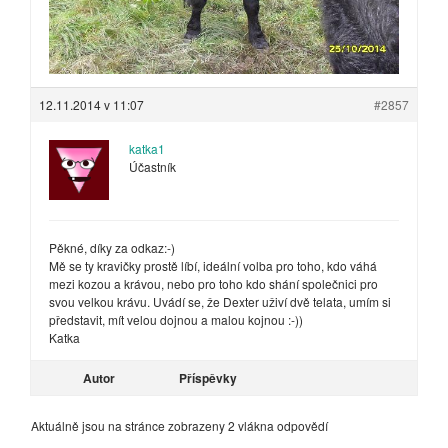
12.11.2014 v 11:07
#2857
katka1
Účastník
Pěkné, díky za odkaz:-)
Mě se ty kravičky prostě líbí, ideální volba pro toho, kdo váhá
mezi kozou a krávou, nebo pro toho kdo shání společnici pro
svou velkou krávu. Uvádí se, že Dexter uživí dvě telata, umím si
představit, mít velou dojnou a malou kojnou :-))
Katka
Autor
Příspěvky
Aktuálně jsou na stránce zobrazeny 2 vlákna odpovědí