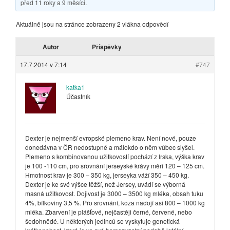
před 11 roky a 9 měsíci
.
Aktuálně jsou na stránce zobrazeny 2 vlákna odpovědí
Autor
Příspěvky
17.7.2014 v 7:14
#747
katka1
Účastník
Dexter je nejmenší evropské plemeno krav. Není nové, pouze
donedávna v ČR nedostupné a málokdo o něm vůbec slyšel.
Plemeno s kombinovanou užitkovostí pochází z Irska, výška krav
je 100 -110 cm, pro srovnání jerseyské krávy měří 120 – 125 cm.
Hmotnost krav je 300 – 350 kg, jerseyka váží 350 – 450 kg.
Dexter je ke své výšce těžší, než Jersey, uvádí se výborná
masná užitkovost. Dojivost je 3000 – 3500 kg mléka, obsah tuku
4%, bílkoviny 3,5 %. Pro srovnání, koza nadojí asi 800 – 1000 kg
mléka. Zbarvení je plášťové, nejčastěji černé, červené, nebo
šedohnědé. U některých jedinců se vyskytuje genetická