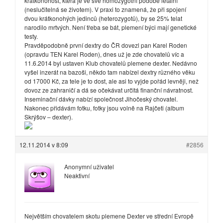
krátkonohost, která je ve své homozygotní podobě letální
(neslučitelná se životem). V praxi to znamená, že při spojení
dvou krátkonohých jedinců (heterozygotů), by se 25% telat
narodilo mrtvých. Není třeba se bát, plemení býci mají genetické
testy.
Pravděpodobně první dextry do ČR dovezl pan Karel Roden
(opravdu TEN Karel Roden), dnes už je zde chovatelů víc a
11.6.2014 byl ustaven Klub chovatelů plemene dexter. Nedávno
vyšel inzerát na bazoši, někdo tam nabízel dextry různého věku
od 17000 Kč, za tele je to dost, ale asi to vyjde pořád levněji, než
dovoz ze zahraničí a dá se očekávat určitá finanční návratnost.
Inseminační dávky nabízí společnost Jihočeský chovatel.
Nakonec přidávám fotku, fotky jsou volně na Rajčeti (album
Skrýšov – dexter).
12.11.2014 v 8:09
#2856
Anonymní uživatel
Neaktivní
Největším chovatelem skotu plemene Dexter ve střední Evropě