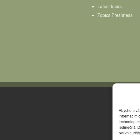
Latest topics
Topics Freshness
Abychom vám 
informacím o
technologie
jedinečná I
ovlivnit urči