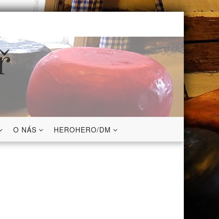
ř
O NÁS
HEROHERO/DM