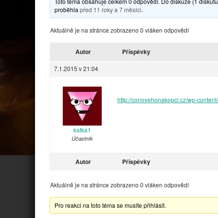
Toto téma obsahuje celkem 0 odpovědí. Do diskuze (1 diskutuj
proběhla
před 11 roky a 7 měsíci
.
Aktuálně je na stránce zobrazeno 0 vláken odpovědí
Autor
Příspěvky
7.1.2015 v 21:04
http://conovehonakopci.cz/wp-conten
katka1
Účastník
Autor
Příspěvky
Aktuálně je na stránce zobrazeno 0 vláken odpovědí
Pro reakci na toto téma se musíte přihlásit.