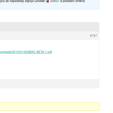
ící) se naposledy zapojil uživatel
katka1
a poslední změna
#797
t/uploads/2015/01/002BAC-BETA-1.pdf