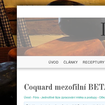
Skip
to
content
ÚVOD
ČLÁNKY
RECEPTURY
Coquard mezofilní BE
Úvod
›
Fóra
›
Jednotlivé fáze zpracování mléka a postupy
›
Očko