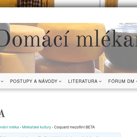
Domácí mléka
POSTUPY A NÁVODY
LITERATURA
FÓRUM DM
TA
vání mléka
›
Mlékařské kultury
›
Coquard mezofilní BETA