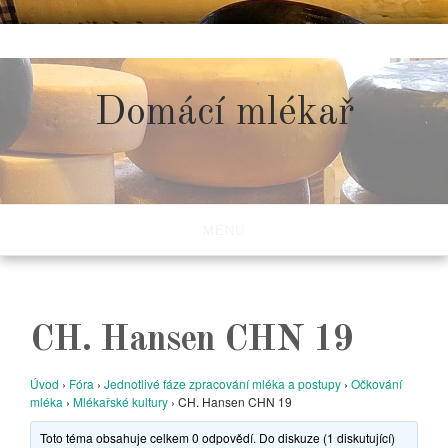
Skip
to
content
Domácí mlékař
MENU
CH. Hansen CHN 19
Úvod
›
Fóra
›
Jednotlivé fáze zpracování mléka a postupy
›
Očkování
mléka
›
Mlékařské kultury
›
CH. Hansen CHN 19
Toto téma obsahuje celkem 0 odpovědí. Do diskuze (1 diskutující)