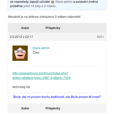
se naposledy zapojil uživatel
Klara-admin
a poslední změna
proběhla
před 14 roky a 3 měsíci
.
Aktuálně je na stránce zobrazeno 0 vláken odpovědí
Autor
Příspěvky
2.5.2012 v 22:17
#601
Klara-admin
Člen
http://cheeseforum.org/forum/index.php?
action=dlattach;topic=2967.0;attach=7024
technický list
"Bože, dej mi prosím trochu trpělivosti, ale Bože prosím tě hned!"
Autor
Příspěvky