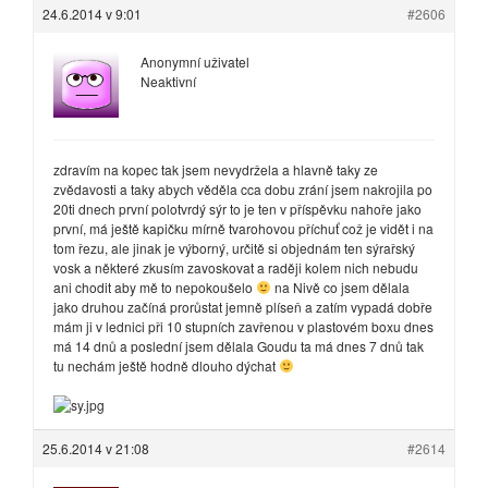
24.6.2014 v 9:01
#2606
Anonymní uživatel
Neaktivní
zdravím na kopec tak jsem nevydržela a hlavně taky ze
zvědavosti a taky abych věděla cca dobu zrání jsem nakrojila po
20ti dnech první polotvrdý sýr to je ten v příspěvku nahoře jako
první, má ještě kapičku mírně tvarohovou příchuť což je vidět i na
tom řezu, ale jinak je výborný, určitě si objednám ten sýrařský
vosk a některé zkusím zavoskovat a raději kolem nich nebudu
ani chodit aby mě to nepokoušelo
na Nivě co jsem dělala
jako druhou začíná prorůstat jemně plíseň a zatím vypadá dobře
mám ji v lednici při 10 stupních zavřenou v plastovém boxu dnes
má 14 dnů a poslední jsem dělala Goudu ta má dnes 7 dnů tak
tu nechám ještě hodně dlouho dýchat
25.6.2014 v 21:08
#2614