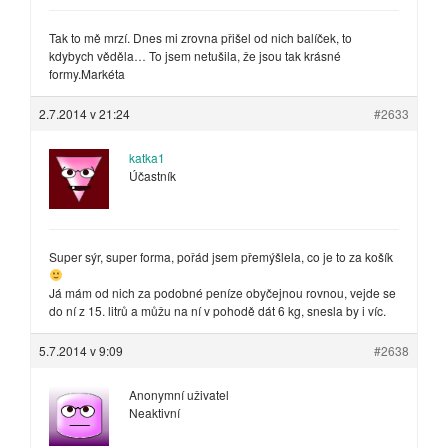
Tak to mě mrzí. Dnes mi zrovna přišel od nich balíček, to
kdybych věděla… To jsem netušila, že jsou tak krásné
formy.Markéta
2.7.2014 v 21:24
#2633
katka1
Účastník
Super sýr, super forma, pořád jsem přemýšlela, co je to za košík
Já mám od nich za podobné peníze obyčejnou rovnou, vejde se
do ní z 15. litrů a můžu na ní v pohodě dát 6 kg, snesla by i víc.
5.7.2014 v 9:09
#2638
Anonymní uživatel
Neaktivní