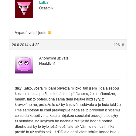
katka1
Účastník
Vypadá velmi jedle
26.6.2014 v 4:22
#2618
Anonymní uživatel
Neaktivní
díky Katko, včera mi paní přivezla mlíčko, tak jsem jí dala sebou
kus na cestu a po 5 ti minutách mi přišla sms, že chuˇfamózní,
mňam, tak to potěší, ona sama dělá nějaké kozí sýry, z
kravského ne, protože to už by časově nedávala a je teda fakt že
i mě samotnou ta chuť překvapuje nedá se to přirovnat k ničemu
co se dá koupit v marketu a nějakou speciální prodejnu se sýry
tu nemáme, no kdybych ho nechala zrát ještě hodně hodně
dlouho asi by to bylo ještě lepší, ale tak Vám to nemusím říkat,
prostě to už chtělo sež…t :DD ale není všem sýrům konec budu