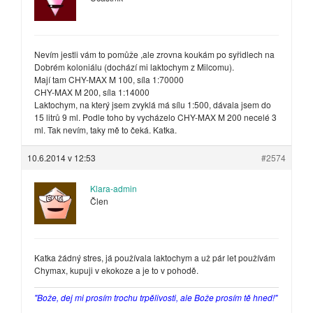
Nevím jestli vám to pomůže ,ale zrovna koukám po syřidlech na
Dobrém koloniálu (dochází mi laktochym z Milcomu).
Mají tam CHY-MAX M 100, síla 1:70000
CHY-MAX M 200, síla 1:14000
Laktochym, na který jsem zvyklá má sílu 1:500, dávala jsem do
15 litrů 9 ml. Podle toho by vycházelo CHY-MAX M 200 necelé 3
ml. Tak nevím, taky mě to čeká. Katka.
10.6.2014 v 12:53
#2574
Klara-admin
Člen
Katka žádný stres, já používala laktochym a už pár let používám
Chymax, kupuji v ekokoze a je to v pohodě.
"Bože, dej mi prosím trochu trpělivosti, ale Bože prosím tě hned!"