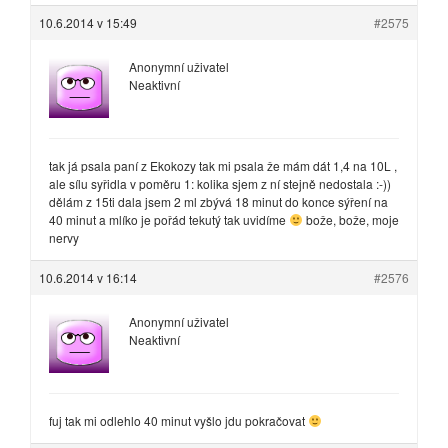
10.6.2014 v 15:49
#2575
Anonymní uživatel
Neaktivní
tak já psala paní z Ekokozy tak mi psala že mám dát 1,4 na 10L ,
ale sílu syřidla v poměru 1: kolika sjem z ní stejně nedostala :-))
dělám z 15ti dala jsem 2 ml zbývá 18 minut do konce sýření na
40 minut a mlíko je pořád tekutý tak uvidíme
bože, bože, moje
nervy
10.6.2014 v 16:14
#2576
Anonymní uživatel
Neaktivní
fuj tak mi odlehlo 40 minut vyšlo jdu pokračovat