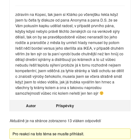
zdravím na Kopec, tak jsem si Klárko po včerejšku řekla když
jsem tu četla ty diskuze od pana Anonyma a pana D.S. že se
Vám pokusím kapku udělat radost, v případě prvního pána,
kdyby kdysi nebylo právě těchto ženských co na venkově sýry
dělali, tak on by se pravděpodobně vůbec nenaradil bo jeho
rodiče a prarodiče z města by umřeli hlady nemusel by potom
řešit něčí bordel versus jeho sterilita ala IKEA, v případě druhém
věřím že ten sýr co ta paní vyrobí bude chutnější než ten hnůj co
dělají dnešní sýrárny a distribuují po krámech a to už vůbec
nebudu řešit teplotu sýření protože já k tomu rozhodně nejsem
kompetentní, jsem vděčná za tyhle stránky a Vaši ochotu se dělit
o znalosti výroby čehokoliv, musela jsem se včera strašně smát
když jsem to video viděla, jak já trubka vyvářím ten hrnec a
všechny ty krámy kolem a ona s takovou naprostou
samozřejmostí vůbec nic kolem neřeší jen ten sýr
Autor
Příspěvky
Aktuálně je na stránce zobrazeno 13 vláken odpovědí
Pro reakci na toto téma se musíte přihlásit.