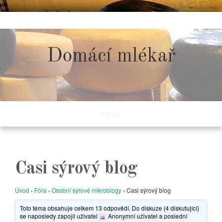
Skip
to
content
Domácí mlékař
MENU
Casi sýrový blog
Úvod
›
Fóra
›
Osobní sýrové mikroblogy
›
Casi sýrový blog
Toto téma obsahuje celkem 13 odpovědí. Do diskuze (4 diskutující)
se naposledy zapojil uživatel
Anonymní uživatel
a poslední