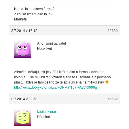
Krása, to je taková forma?
Z kolika litrů mléko to je?
Markéta
2.7.2014 v 16:12
#2630
Anonymní uživatel
Neaktivní
zdravím, děkuju, sýr je z 20ti litrů mléka a forma z dobrého
koloniálu, se mi líbil ten vzorek a snese i lisování je z pevného
plastu i když je tam psáno že je spíš určená na měkčí sýry
http://www.dobrykolonial.cz/FORMY/107-FA37-3000g
2.7.2014 v 20:53
#2632
kupicek.mar
Účastník