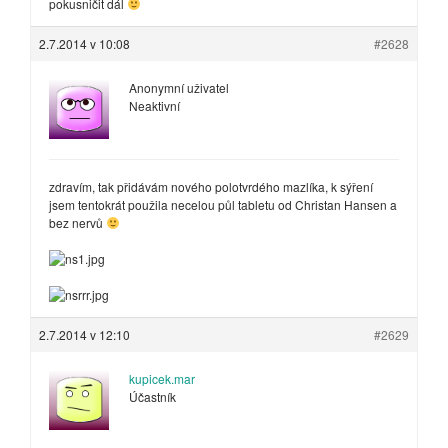
pokusničit dál
2.7.2014 v 10:08
#2628
Anonymní uživatel
Neaktivní
zdravím, tak přidávám nového polotvrdého mazlíka, k sýření
jsem tentokrát použila necelou půl tabletu od Christan Hansen a
bez nervů
2.7.2014 v 12:10
#2629
kupicek.mar
Účastník