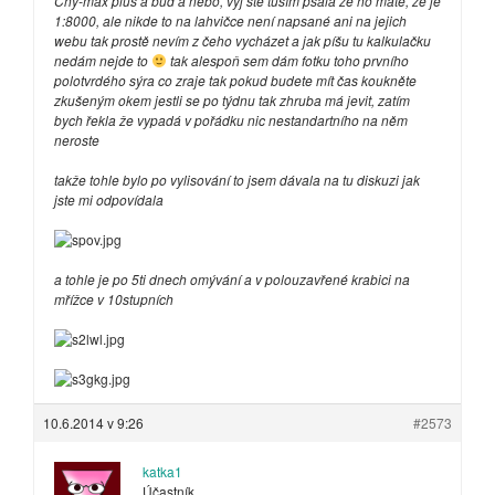
Chy-max plus a buď a nebo, vyj ste tuším psala že ho máte, že je
1:8000, ale nikde to na lahvičce není napsané ani na jejich
webu tak prostě nevím z čeho vycházet a jak píšu tu kalkulačku
nedám nejde to
tak alespoň sem dám fotku toho prvního
polotvrdého sýra co zraje tak pokud budete mít čas koukněte
zkušeným okem jestli se po týdnu tak zhruba má jevit, zatím
bych řekla že vypadá v pořádku nic nestandartního na něm
neroste
takže tohle bylo po vylisování to jsem dávala na tu diskuzi jak
jste mi odpovídala
a tohle je po 5ti dnech omývání a v polouzavřené krabici na
mřížce v 10stupních
10.6.2014 v 9:26
#2573
katka1
Účastník