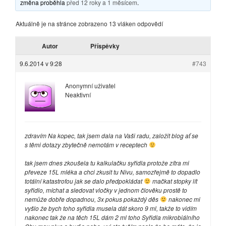
změna proběhla
před 12 roky a 1 měsícem
.
Aktuálně je na stránce zobrazeno 13 vláken odpovědí
Autor
Příspěvky
9.6.2014 v 9:28
#743
Anonymní uživatel
Neaktivní
zdravím Na kopec, tak jsem dala na Vaši radu, založit blog ať se
s těmi dotazy zbytečně nemotám v receptech
tak jsem dnes zkoušela tu kalkulačku syřidla protože zítra mi
převeze 15L mléka a chci zkusit tu Nivu, samozřejmě to dopadlo
totální katastrofou jak se dalo předpokládat
mačkat stopky lít
syřidlo, míchat a sledovat vločky v jednom člověku prostě to
nemůže dobře dopadnou, 3x pokus pokaždý děs
nakonec mi
vyšlo že bych toho syřidla musela dát skoro 9 ml, takže to vidím
nakonec tak že na těch 15L dám 2 ml toho Syřidla mikrobiálního