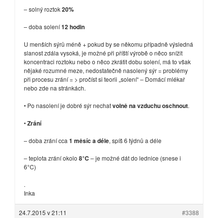
– solný roztok
20%
– doba solení
12 hodin
U menších sýrů méně + pokud by se někomu případně výsledná
slanost zdála vysoká, je možné při příští výrobě o něco snížit
koncentraci roztoku nebo o něco zkrátit dobu solení, má to však
nějaké rozumné meze, nedostatečně nasolený sýr = problémy
při procesu zrání = > pročíst si teorii „solení“ – Domácí mlékař
nebo zde na stránkách.
• Po nasolení je dobré sýr nechat
volně na vzduchu oschnout
.
•
Zrání
– doba zrání cca
1 měsíc a déle
, spíš 6 týdnů a déle
– teplota zrání okolo
8°C
– je možné dát do lednice (snese i
6°C)
.
Inka
24.7.2015 v 21:11
#3388