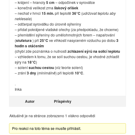
– krájení – hranoly
5 cm
– odpočinek v syrovátce
– konečná velikost zrna
lískový oříšek
– nechat v hrnci
15 min.
při teplotě
36°C
(
udržovat teplotu aby
neklesala
)
– odčerpat syrovátku do úrovně sýřeniny
– přidat pokrájené vlašské ořechy (za předpokladu, že chceme)
– přemístění sýřeniny do umělohmotných forem – napařování
(
stufatura
) při
25°C
ve vlhkostí nasyceném vzduchu po dobu
3
hodin s otáčením
(chybí zde poznámka o nutnosti
zchlazení sýrů na solicí teplotu
– vzhledem k tomu, že se solí suchou cestou, je vhodné zchladit
sýry na
18°C
)
– solení
suchou cestou
(viz teorie solení)
– zrání
3 dny
(
minimálně
) při teplotě
10°C
.
.
Inka
Autor
Příspěvky
Aktuálně je na stránce zobrazeno 1 vlákno odpovědi
Pro reakci na toto téma se musíte přihlásit.