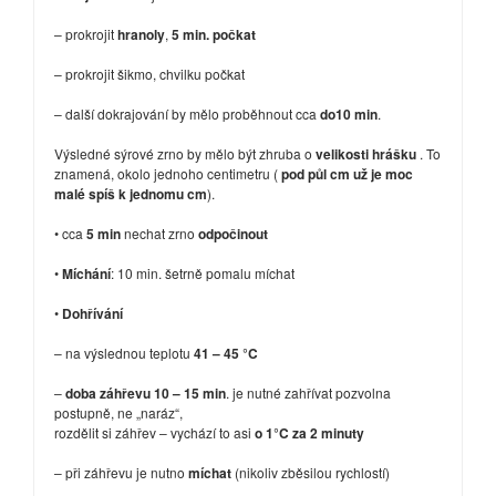
– prokrojit
hranoly
,
5 min. počkat
– prokrojit šikmo, chvilku počkat
– další dokrajování by mělo proběhnout cca
do10 min
.
Výsledné sýrové zrno by mělo být zhruba o
velikosti hrášku
. To
znamená, okolo jednoho centimetru (
pod půl cm už je moc
malé spíš k jednomu cm
).
• cca
5 min
nechat zrno
odpočinout
•
Míchání
: 10 min. šetrně pomalu míchat
•
Dohřívání
– na výslednou teplotu
41 – 45 °C
–
doba záhřevu 10 – 15 min
. je nutné zahřívat pozvolna
postupně, ne „naráz“,
rozdělit si záhřev – vychází to asi
o 1°C za 2 minuty
– při záhřevu je nutno
míchat
(nikoliv zběsilou rychlostí)