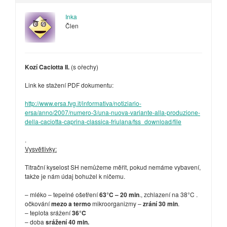
Inka
Člen
Kozí Caciotta II.
(s ořechy)
Link ke stažení PDF dokumentu:
http://www.ersa.fvg.it/informativa/notiziario-
ersa/anno/2007/numero-3/una-nuova-variante-alla-produzione-
della-caciotta-caprina-classica-friulana/fss_download/file
.
Vysvětlivky:
Titrační kyselost SH nemůžeme měřit, pokud nemáme vybavení,
takže je nám údaj bohužel k ničemu.
– mléko – tepelné ošetření
63°C – 20 min
., zchlazení na 38°C .
očkování
mezo a termo
mikroorganizmy –
zrání 30 min
.
– teplota srážení
36°C
– doba
srážení 40 min.