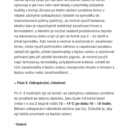
vyhovuje a jak moc nám vadí sklady z plachetky případně
čudlíky z formy) Zhruba po třetím otočení umístíme formu v
nějaké záchytné (odkapávací) nádobě na syrovátku do
improvizované potírny (pařírny). Je možné využít ledascos.
Ideální stav je nepochybně elektrický zavařovací hrnec s
termostatem, u kterého je možné nastavit požadovanou teplotu
na stanovenou dobu a sýr už jen ve formě cca 2 – 3x otočit a
slívat syrovátku. Kdo nemá a nechce si pořizovat el. zavařovací
hrnec, může využít peřinového záhřevu a napařovací soustavu
zabalit do igelitu, přidat zavařovačky s teplou vodou a zaizolovat
peřinami jako při výrobě domácího jogurtu. Je možné použít
např. termoboxy, termotašky, polystyrénové krabice, umístit do
nich zavařovačky s teplou vodou; nezapnutou troubu s hrncem s
teplou vodou nebo zavařovačkami…
= Fáze II. Odkapávání, chladnutí
Po 3- 4 hodinách sýr ve formě i se záchytnou nádobou umístíme
do prostředí se stejnou teplotou, jako bude mít solná lázeň
(nebo i o cca 2 stupně nižší)
12 – 14°C po dobu 16 – 18 hodin.
Během odkapávání několikrát otočíme (asi 2x). Důležité je, aby
sýr dobře prochladl na teplotu solení.
•
Solení