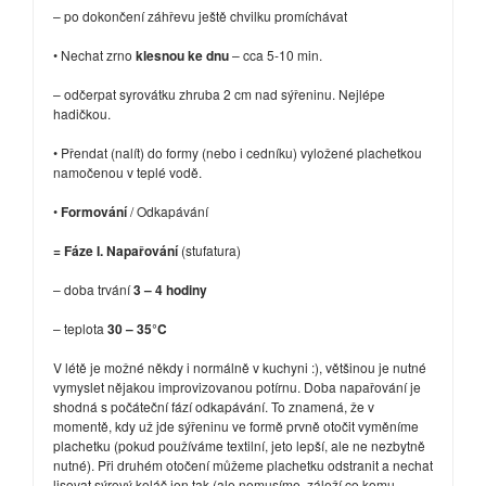
– po dokončení záhřevu ještě chvilku promíchávat
• Nechat zrno
klesnou ke dnu
– cca 5-10 min.
– odčerpat syrovátku zhruba 2 cm nad sýřeninu. Nejlépe
hadičkou.
• Přendat (nalít) do formy (nebo i cedníku) vyložené plachetkou
namočenou v teplé vodě.
•
Formování
/ Odkapávání
= Fáze I. Napařování
(stufatura)
– doba trvání
3 – 4 hodiny
– teplota
30 – 35°C
V létě je možné někdy i normálně v kuchyni :), většinou je nutné
vymyslet nějakou improvizovanou potírnu. Doba napařování je
shodná s počáteční fází odkapávání. To znamená, že v
momentě, kdy už jde sýřeninu ve formě prvně otočit vyměníme
plachetku (pokud používáme textilní, jeto lepší, ale ne nezbytně
nutné). Při druhém otočení můžeme plachetku odstranit a nechat
lisovat sýrový koláč jen tak (ale nemusíme, záleží co komu