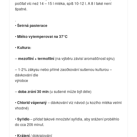
počítat víc než 14 – 15 l mléka, spíš 10-12 l. A 8 l také není
špatné.
.
•
Šetrná pasterace
•
Mléko vytemperovat na 37°C
•
Kultura:
–
mezofilní + termofilní
(na výběru závisí aromatičnost sýru)
– 1-2% zákysu nebo přímé zaočkování sušenou kulturou –
dávkování dle
výrobce
–
doba zrání 30 min
(u sušené může být déle)
•
Chlorid vápenatý
– dávkování viz návod (u kozího mléka velmi
vhodné)
•
Syřidlo
– přidat takové množství syřidla, aby srážení proběhlo
do cca 20ti minut.
•
Krájení
/ dokrajování