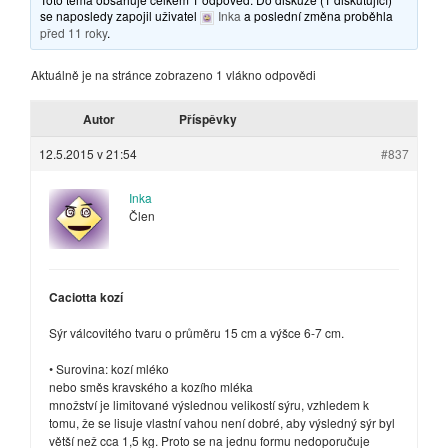
se naposledy zapojil uživatel
Inka
a poslední změna proběhla
před 11 roky
.
Aktuálně je na stránce zobrazeno 1 vlákno odpovědi
Autor
Příspěvky
12.5.2015 v 21:54
#837
Inka
Člen
Caciotta kozí
Sýr válcovitého tvaru o průměru 15 cm a výšce 6-7 cm.
• Surovina: kozí mléko
nebo směs kravského a kozího mléka
množství je limitované výslednou velikostí sýru, vzhledem k
tomu, že se lisuje vlastní vahou není dobré, aby výsledný sýr byl
větší než cca 1,5 kg. Proto se na jednu formu nedoporučuje