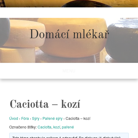
Skip
to
content
Domácí mlékař
MENU
Caciotta – kozí
Úvod
›
Fóra
›
Sýry
›
Pařené sýry
›
Caciotta – kozí
Označeno štítky:
Caciotta
,
kozí
,
pařené
Toto téma obsahuje celkem 1 odpověď. Do diskuze (1 diskutující)