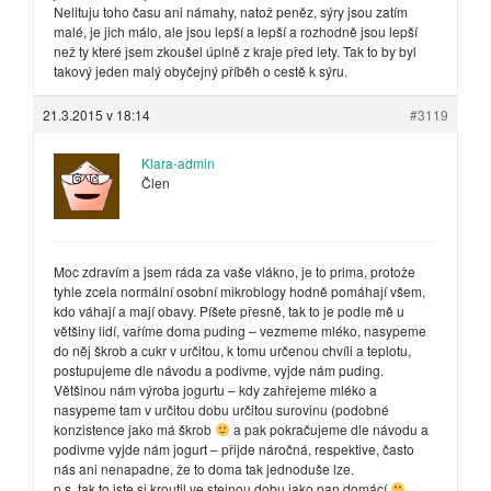
Nelituju toho času ani námahy, natož peněz, sýry jsou zatím
malé, je jich málo, ale jsou lepší a lepší a rozhodně jsou lepší
než ty které jsem zkoušel úplně z kraje před lety. Tak to by byl
takový jeden malý obyčejný příběh o cestě k sýru.
21.3.2015 v 18:14
#3119
Klara-admin
Člen
Moc zdravím a jsem ráda za vaše vlákno, je to prima, protože
tyhle zcela normální osobní mikroblogy hodně pomáhají všem,
kdo váhají a mají obavy. Píšete přesně, tak to je podle mě u
většiny lidí, vaříme doma puding – vezmeme mléko, nasypeme
do něj škrob a cukr v určitou, k tomu určenou chvíli a teplotu,
postupujeme dle návodu a podivme, vyjde nám puding.
Většinou nám výroba jogurtu – kdy zahřejeme mléko a
nasypeme tam v určitou dobu určitou surovinu (podobné
konzistence jako má škrob
a pak pokračujeme dle návodu a
podivme vyjde nám jogurt – přijde náročná, respektive, často
nás ani nenapadne, že to doma tak jednoduše lze.
p.s. tak to jste si kroutil ve stejnou dobu jako pan domácí