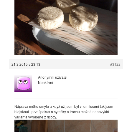
21.3.2015 v 23:13
#3122
Anonymní uživatel
Neaktivní
Náprava mého omylu a když už jsem byl v tom focení tak jsem
blejsknul i první pokus o syrečky a trochu možná neobvyklá
varianta vyrobené z ricotty.