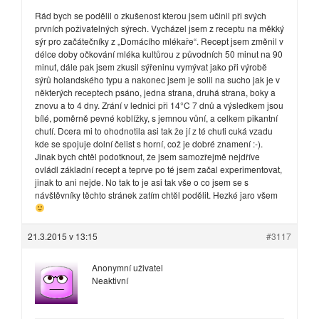
Rád bych se podělil o zkušenost kterou jsem učinil při svých
prvních poživatelných sýrech. Vycházel jsem z receptu na měkký
sýr pro začátečníky z „Domácího mlékaře“. Recept jsem změnil v
délce doby očkování mléka kultůrou z původních 50 minut na 90
minut, dále pak jsem zkusil sýřeninu vymývat jako při výrobě
sýrů holandského typu a nakonec jsem je solil na sucho jak je v
některých receptech psáno, jedna strana, druhá strana, boky a
znovu a to 4 dny. Zrání v lednici při 14°C 7 dnů a výsledkem jsou
bílé, poměrně pevné koblížky, s jemnou vůní, a celkem pikantní
chutí. Dcera mi to ohodnotila asi tak že jí z té chuti cuká vzadu
kde se spojuje dolní čelist s horní, což je dobré znamení :-).
Jinak bych chtěl podotknout, že jsem samozřejmě nejdříve
ovládl základní recept a teprve po té jsem začal experimentovat,
jinak to ani nejde. No tak to je asi tak vše o co jsem se s
návštěvníky těchto stránek zatím chtěl podělit. Hezké jaro všem
21.3.2015 v 13:15
#3117
Anonymní uživatel
Neaktivní