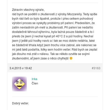
Zdravím všechny sýraře,
rád bych se podělil o zkušenosti z výroby Mozzarelly. Tedy spíše
bych rád četl co bylo špatně, protože i přes celkem pohodový
výrobní proces se vyskytly problémy při paření. Předesílám, že
zatím nevlastním ph-metr a zkušenosti. Při paření se nedařilo
dostatečně táhnout sýřeninu, byla tažná pouze částečně a to i
přesto že jsem jí nechal kysat při 40°C 2 a půl hodiny. Nechal
jsem jí ještě půl hoďky navíc a i tak se moc dobře netáhla, také
se částečně trhala když jsem trochu více zabral, ale nakonec se
mi jakš takš podařila, fotky sem hodím večer. Rád bych se zeptal
jak dlouho má zrát v nálevu. Tak se někdo ozvěte se svými
zkušenostmi, ať jsem zase o něco chytřejší
3.4.2015 v 19:42
#3163
Inka
Člen
Dobrý večer.