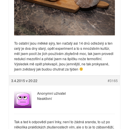
To ostatní jsou měkké sýry, ten načatý asi 14 dnů odleželý a ten
celý je dva dny starý, opět experiment a to s množstvím kultůr,
měl jsem pocit že jich používám zbytečně moc, tak jsem provedl
redukci mezofilní a přidal jsem na špičku nože termofilní.
Výsledek mě opět překvapil, jsou jemnější, ne tak prokysané,
jsem zvědavý jak budou chutnat za týden
3.4.2015 v 20:22
#3165
Anonymní uživatel
Neaktivní
Tak a ted k odpovědi paní Inky, není to žádná sranda, to už po
několika praktických zkušenostech vím, ale o to je to zábavnější,