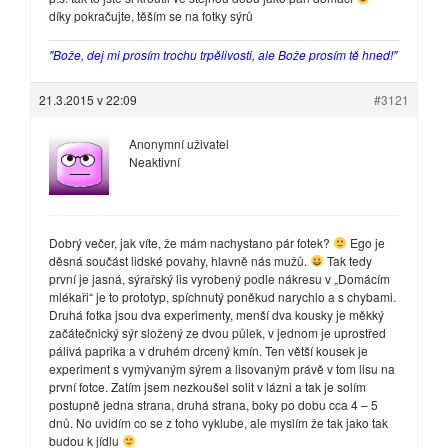
díky pokračujte, těším se na fotky sýrů
"Bože, dej mi prosím trochu trpělivosti, ale Bože prosím tě hned!"
21.3.2015 v 22:09
#3121
Anonymní uživatel
Neaktivní
Dobrý večer, jak víte, že mám nachystano pár fotek?
Ego je
děsná součást lidské povahy, hlavně nás mužů.
Tak tedy
první je jasná, sýrařský lis vyrobený podle nákresu v „Domácím
mlékaři“ je to prototyp, spíchnutý poněkud narychlo a s chybami.
Druhá fotka jsou dva experimenty, menší dva kousky je měkký
začátečnický sýr složený ze dvou půlek, v jednom je uprostřed
pálivá paprika a v druhém drcený kmín. Ten větší kousek je
experiment s vymývaným sýrem a lisovaným právě v tom lisu na
první fotce. Zatím jsem nezkoušel solit v lázni a tak je solím
postupně jedna strana, druhá strana, boky po dobu cca 4 – 5
dnů. No uvidím co se z toho vyklube, ale myslím že tak jako tak
budou k jídlu