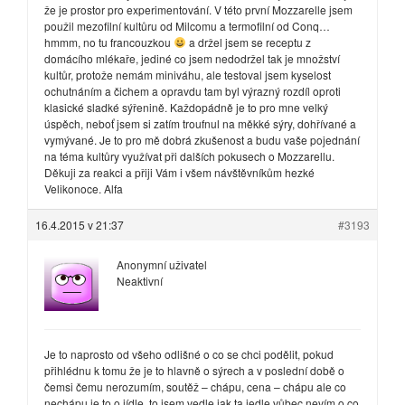
že je prostor pro experimentování. V této první Mozzarelle jsem
použil mezofilní kultůru od Milcomu a termofilní od Conq…
hmmm, no tu francouzkou
a držel jsem se receptu z
domácího mlékaře, jediné co jsem nedodržel tak je množství
kultůr, protože nemám miniváhu, ale testoval jsem kyselost
ochutnáním a čichem a opravdu tam byl výrazný rozdíl oproti
klasické sladké sýřenině. Každopádně je to pro mne velký
úspěch, neboť jsem si zatím troufnul na měkké sýry, dohřívané a
vymývané. Je to pro mě dobrá zkušenost a budu vaše pojednání
na téma kultůry využívat při dalších pokusech o Mozzarellu.
Děkuji za reakci a přiji Vám i všem návštěvníkům hezké
Velikonoce. Alfa
16.4.2015 v 21:37
#3193
Anonymní uživatel
Neaktivní
Je to naprosto od všeho odlišné o co se chci podělit, pokud
přihlédnu k tomu že je to hlavně o sýrech a v poslední době o
čemsi čemu nerozumím, soutěž – chápu, cena – chápu ale co
nechápu je to o jídle, to jsem vedle jak ta jedle vůbec nevím o co