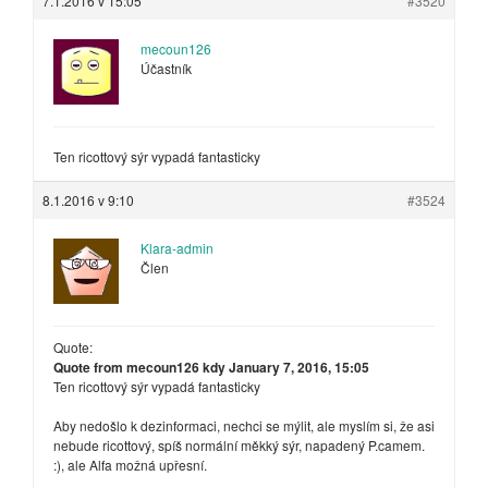
7.1.2016 v 15:05
#3520
mecoun126
Účastník
Ten ricottový sýr vypadá fantasticky
8.1.2016 v 9:10
#3524
Klara-admin
Člen
Quote:
Quote from mecoun126 kdy January 7, 2016, 15:05
Ten ricottový sýr vypadá fantasticky
Aby nedošlo k dezinformaci, nechci se mýlit, ale myslím si, že asi
nebude ricottový, spíš normální měkký sýr, napadený P.camem.
:), ale Alfa možná upřesní.