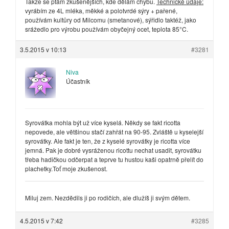
Takže se ptám zkušenějších, kde dělám chybu.
Technické údaje:
vyrábím ze 4L mléka, měkké a polotvrdé sýry + pařené,
používám kultůry od Milcomu (smetanové), sýřidlo taktéž, jako
srážedlo pro výrobu používám obyčejný ocet, teplota 85°C.
3.5.2015 v 10:13
#3281
Niva
Účastník
Syrovátka mohla být už více kyselá. Někdy se fakt ricotta
nepovede, ale většinou stačí zahřát na 90-95. Zvláště u kyselejší
syrovátky. Ale fakt je ten, že z kyselé syrovátky je ricotta více
jemná. Pak je dobré vysráženou ricottu nechat usadit, syrovátku
třeba hadičkou odčerpat a teprve tu hustou kaši opatrně přelít do
plachetky.Toť moje zkušenost.
Miluj zem. Nezdědils ji po rodičích, ale dlužíš ji svým dětem.
4.5.2015 v 7:42
#3285