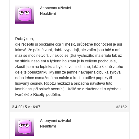
Anonymní uživatel
Neaktivní
Dobrý den,
dle receptu si počkáme cca 1 měsíc, průběžné hodnocení je asi
takové, že pěkně voní, dobře vypadají, ale zatím jsou bílé a ani
maz se moc netvoří. Jinak co se týká výchozího materiálu tak už
ve stádiu nasolení a týdenního zrání je to celkem pochoutka,
zkusil jsem na topinku a bylo to velmi chutné, takže klidně z toho
dělejte pomazánku. Myslím že jemně nakrájená cibulka syrová
nebo lehce osmažená na másle a trocha pálivé papriky či
lisovaný česnek, Ricottu nezkazí a případná návštěva tuto
kombinaci při oslavě ocení :-). Určitě se o zkušenosti s výrobou
tvarůžků z Ricotty, podělím.
3.4.2015 v 16:07
#3162
Anonymní uživatel
Neaktivní