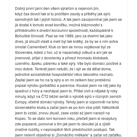
Dobrý první jarní den všem sýrařům a nejenom jim,
když čas dovolí tak si tu pročítám osudy a příběhy jak sýrů
samotných tak i jejich tvůrců. A tak jsem zavzpomínal jak jsem se
já dostal k tomuto snad koníčku, možná bláznovství s
přihlédnutím k dnešní konzumní společnosti, každopádně k
Bohulibé činnosti. Psal se rok 1989, jaro za dveřmi tak jako
dnes, já sloužil vlasti a metr byl tak krátký, že by se s ním sotva
omotal Camembert. Kluk co tam se mnou vojákoval byl ze
Slovenska, kdesi z hor, už si nepamatuji odkud a ani jak se
jmenoval, přijel z dovolenky a přivezl hromadu klobásek,
uzeného, špeku, pálenku a také sýry. Vše bylo domácí, poctivé a
moc dobré. Tenkrát jsem netušil, že i sýr se dá dělat doma,
jednotné socialistické hospodářství něco takového neznalo.
Zeptal jsem se ho na ty sýry a on mi celkem bez problémů
popsal výrobu gorbáčiků a parenice. Koukal jsem na něj jako by
spadnul z hůry a nechápal jsem to. Přišel civil a nějaké ty roky
minuly, když na ČT2 běžel seriál o výrobě sýrů v různých zemích
Evropy, včetně domácí výroby. Tehdy jsem si vzpomněl na toho
slovenského kluka a začal jsem se po tom více pídit. Několikrát
jsem to vzdal, znovu zkusil, zase vzdal až jsem narazil na
Kopec. To se stalo loni koncem roku, přečetl jsem si receptury
zde popsané, porovnal s tím jak jsem to zkoušel já a zjistil
značné rozdíly, v neprospěch těch předchozích postupů. Tak
jsem nelenil objednal si „Domácího mlékaře“ a začal od začátku.