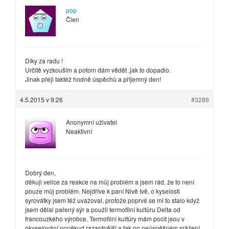
pop
Člen
Díky za radu !
Určitě vyzkouším a potom dám vědět ,jak to dopadlo.
Jinak přeji taktéž hodně úspěchů a příjemný den!
4.5.2015 v 9:26
#3289
Anonymní uživatel
Neaktivní
Dobrý den,
děkuji velice za reakce na můj problém a jsem rád, že to není
pouze můj problém. Nejdříve k paní Nivě Ivě, o kyselosti
syrovátky jsem též uvažoval, protože poprvé se mi to stalo když
jsem dělal pařený sýr a použil termofilní kultůru Delta od
francouzkého výrobce. Termofilní kultůry mám pocit jsou v
okyselování poněkud razantnější a tak po neúspěšném srážení