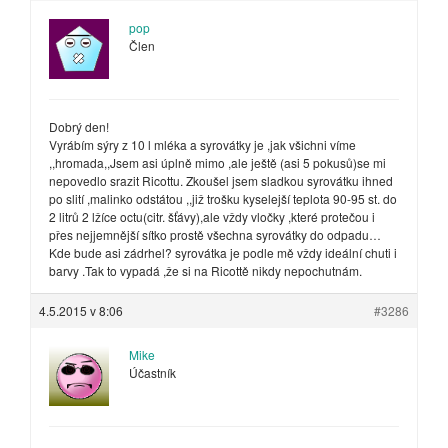
pop
Člen
Dobrý den!
Vyrábím sýry z 10 l mléka a syrovátky je ,jak všichni víme
,,hromada,,Jsem asi úplně mimo ,ale ještě (asi 5 pokusů)se mi
nepovedlo srazit Ricottu. Zkoušel jsem sladkou syrovátku ihned
po slití ,malinko odstátou ,,již trošku kyselejší teplota 90-95 st. do
2 litrů 2 lžíce octu(citr. šťávy),ale vždy vločky ,které protečou i
přes nejjemnější sítko prostě všechna syrovátky do odpadu…
Kde bude asi zádrhel? syrovátka je podle mě vždy ideální chuti i
barvy .Tak to vypadá ,že si na Ricottě nikdy nepochutnám.
4.5.2015 v 8:06
#3286
Mike
Účastník