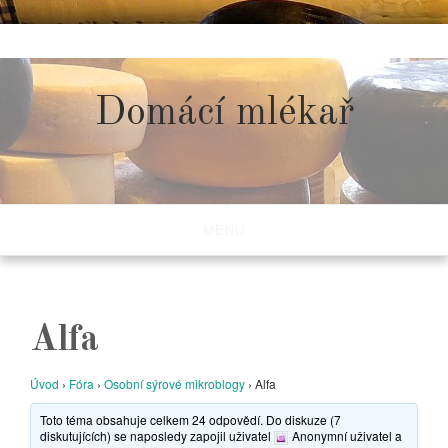
Skip
to
content
Domácí mlékař
MENU
Alfa
Úvod
›
Fóra
›
Osobní sýrové mikroblogy
›
Alfa
Toto téma obsahuje celkem 24 odpovědí. Do diskuze (7
diskutujících) se naposledy zapojil uživatel
Anonymní uživatel
a