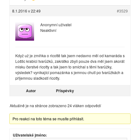
8.1.2016 v 22:49
#3529
Anonymní uživatel
Neaktivní
Když už je zmíňka o ricottě tak jsem nedavno měl od kamaráda s
Loštic krabici tvarůžků, zakrátko zbyli pouze dva měl jsem akorát
misku čerstvé ricotty a tak jsem to smíchal s těmi tvarůžky,
výsledek? vynikající pomazánka s jemnou chutí po tvarůžkách a
příjemnou sladkostí ricotty.
Autor
Příspěvky
Aktuálně je na stránce zobrazeno 24 vláken odpovědí
Pro reakci na toto téma se musíte přihlásit.
Uživatelské jméno: