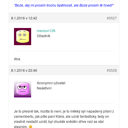
"Bože, dej mi prosím trochu trpělivosti, ale Bože prosím tě hned!"
8.1.2016 v 12:42
#3527
mecoun126
Účastník
Aha
8.1.2016 v 22:46
#3528
Anonymní uživatel
Neaktivní
Je to přesně tak, ricotta to není, je to měkký sýr napadený plísní z
camembertu, jak píše paní Klára, ale uzrál fantasticky, tedy on
vlastně nestačil uzrát, byl chudák sněděn dříve než se stal
slavným.