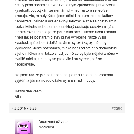
ricotty jsem dospěl k názoru že to bylo způsobeno právě vyšší
kyselostí, podotýkám že nemám ph-metr na tom se teprve
pracuje. Ale, minulý týden jsem dělal Halloumi kde se kultůry
nepoužívají vůbec a výsledek byl totožný. A zde se dostávám k
reakci Mikeho neboť ten postup který popisuje používám i já s
jedním rozdílem a to je že používám ocet. Hlavně ricottu dělám
hned jak se postarám o sýry právě vyrobené, takže vyšší
kyselost, způsobená delším stáním syrovátky, by měla být
vyloučená. Ještě poznámka, mléko beru od stálého dodavatele
z jeho mlékomatu, takže snad jedině že by byla nějaká změna v
kvalitě mléka, ale to by se projevilo i na sýrech, což se
neprojevuje.
No jsem rád že jste se někdo měl potřebu k tomuto problému
vyjádřit a jdu na novou dávku syra a snad i ricotty.
Hezký den všem.
Alfa
4.5.2015 v 9:29
#3290
Anonymní uživatel
Neaktivní