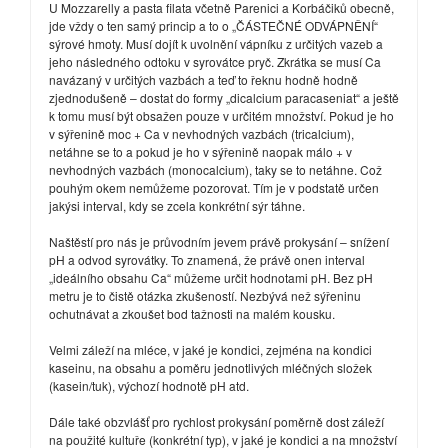
U Mozzarelly a pasta filata včetně Parenici a Korbáčiků obecně,
jde vždy o ten samý princip a to o „ČÁSTEČNÉ ODVÁPNĚNÍ“
sýrové hmoty. Musí dojít k uvolnění vápníku z určitých vazeb a
jeho následného odtoku v syrovátce pryč. Zkrátka se musí Ca
navázaný v určitých vazbách a teď to řeknu hodně hodně
zjednodušeně – dostat do formy „dicalcium paracaseniat“ a ještě
k tomu musí být obsažen pouze v určitém množství. Pokud je ho
v sýřenině moc + Ca v nevhodných vazbách (tricalcium),
netáhne se to a pokud je ho v sýřenině naopak málo + v
nevhodných vazbách (monocalcium), taky se to netáhne. Což
pouhým okem nemůžeme pozorovat. Tím je v podstatě určen
jakýsi interval, kdy se zcela konkrétní sýr táhne.
Naštěstí pro nás je průvodním jevem právě prokysání – snížení
pH a odvod syrovátky. To znamená, že právě onen interval
„ideálního obsahu Ca“ můžeme určit hodnotami pH. Bez pH
metru je to čistě otázka zkušeností. Nezbývá než sýřeninu
ochutnávat a zkoušet bod tažnosti na malém kousku.
Velmi záleží na mléce, v jaké je kondici, zejména na kondici
kaseinu, na obsahu a poměru jednotlivých mléčných složek
(kasein/tuk), výchozí hodnotě pH atd.
Dále také obzvlášť pro rychlost prokysání poměrně dost záleží
na použité kultuře (konkrétní typ), v jaké je kondici a na množství