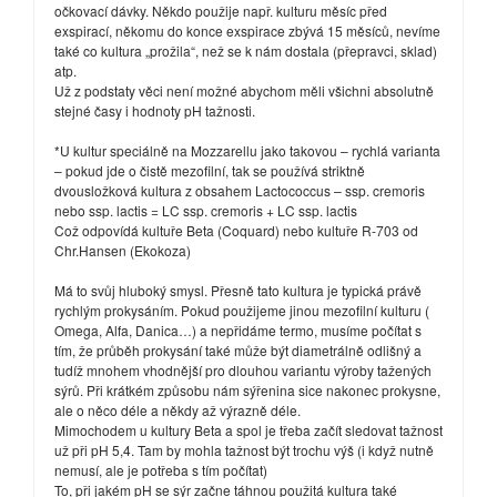
očkovací dávky. Někdo použije např. kulturu měsíc před
exspirací, někomu do konce exspirace zbývá 15 měsíců, nevíme
také co kultura „prožila“, než se k nám dostala (přepravci, sklad)
atp.
Už z podstaty věci není možné abychom měli všichni absolutně
stejné časy i hodnoty pH tažnosti.
*U kultur speciálně na Mozzarellu jako takovou – rychlá varianta
– pokud jde o čistě mezofilní, tak se používá striktně
dvousložková kultura z obsahem Lactococcus – ssp. cremoris
nebo ssp. lactis = LC ssp. cremoris + LC ssp. lactis
Což odpovídá kultuře Beta (Coquard) nebo kultuře R-703 od
Chr.Hansen (Ekokoza)
Má to svůj hluboký smysl. Přesně tato kultura je typická právě
rychlým prokysáním. Pokud použijeme jinou mezofilní kulturu (
Omega, Alfa, Danica…) a nepřidáme termo, musíme počítat s
tím, že průběh prokysání také může být diametrálně odlišný a
tudíž mnohem vhodnější pro dlouhou variantu výroby tažených
sýrů. Při krátkém způsobu nám sýřenina sice nakonec prokysne,
ale o něco déle a někdy až výrazně déle.
Mimochodem u kultury Beta a spol je třeba začít sledovat tažnost
už při pH 5,4. Tam by mohla tažnost být trochu výš (i když nutně
nemusí, ale je potřeba s tím počítat)
To, při jakém pH se sýr začne táhnou použitá kultura také