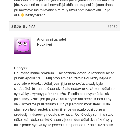
jde. A vlastně mi to ani nevadí, já chtěl jen napsat že jsem dnes
při návštěvě mé milované širé řeky uzřel první vlaštovku. To je
vše
hezký víkend.
3.5.2015 v 9:52
#3280
Anonymní uživatel
Neaktivní
Dobrý den,
Houstone máme problém…, by zaznělo v éteru a rozeběhl by se
příběh Apolla 13… . Můj problém není životně důležitý nejde o
život ale o Ricottu. Dělal jsem jí již mnohokrát a vždy byla
slaďoučká, bílá, prostě perfektní, ale nedavno když jsem dělal ze
syrovátky z výroby pařeného sýru, Ricotta se nevysrážela tak
jako jindy, vznikl jen jakýsi zákal který se ani neměl k tomu aby
se v syrovátce příliš zhluknul. Když jsem tuto konzistenci lil do
plachetky tak jí protekla a jen jí lehce umazalo cosi co se s
předešlými úspěchy nedalo srovnávat. Od té doby se mi to stalo
několikrát, dokonce když jsem v jeden den dělal dva různé sýry,
tak z jedné syrovátky se povedla a o pár hodin z další už nikoliv.