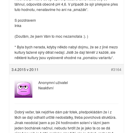
táhnul, odpovídá obecně pH 4,6. V případě že sýr překysne přes
tuto hodnotu, nenatavíme ho ani na „smažák“.
S pozdravem
Inka
(Doufám, že jsem Vám to moc nezamotala :). )
* Byla bych nerada, kdyby někdo nabyl dojmu, že se z jiné mezo
kultury tažené sýry dělat nedají. Jistě že dají téměř z každé, ale
některé kultury jsou vysloveně vhodné na „pomalou variantu“.
3.4.2015 v 20:11
#3164
Anonymní uživatel
Neaktivní
Dobrý večer, tak nejdříve dám pár fotek, předpokládám že i z
těch se dají odhalit určité nedostatky, třeba povrchová struktůra.
Jinak neodolal jsem a po 24 hodinovém solení v lázni jsem
jeden bochánek načnul, nebudu tvrdit že je jako ta co se dá