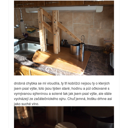
drobná chybka se mi vloudila, ty tři koblížci nejsou ty o kterých
jsem psal výše, toto jsou týden staré, hodinu a půl očkované s
vymývanou sýřeninou a solené tak jak jsem psal výše, ale stále
vycházejí ze začátečnického sýru. Chuť jemná, trošku drhne asi
jako suché víno.