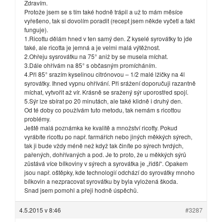
Zdravím.
Protože jsem se s tím také hodně trápil a už to mám měsíce
vyřešeno, tak si dovolím poradit (recept jsem někde vyčetl a fakt
funguje).
1.Ricottu dělám hned v ten samý den. Z kyselé syrovátky to jde
také, ale ricotta je jemná a je velmi malá výtěžnost.
2.Ohřeju sysrovátku na 75° aniž by se musela míchat.
3.Dále ohřívám na 85° s občasným promícháním.
4.Při 85° srazím kyselinou citrónovou – 1/2 malé lžičky na 4l
syrovátky. Ihned vypnu ohřívání. Při srážení doporučuji razantně
míchat, vytvořit až vír. Krásně se sražený sýr uporostřed spojí.
5.Sýr lze sbírat po 20 minutách, ale také klidně i druhý den.
Od té doby co používám tuto metodu, tak nemám s ricottou
problémy.
Ještě malá poznámka ke kvalitě a množství ricotty. Pokud
vyrábíte ricottu po např. farmářích nebo jiných měkkých sýrech,
tak ji bude vždy méně než když tak činíte po sýrech tvrdých,
pařených, dohřívaných a pod. Je to proto, že u měkkých sýrů
zůstává více bílkoviny v sýrech a syrovátka je „řidší“. Opakem
jsou např. oštěpky, kde technologií odchází do syrovátky mnoho
bílkovin a nezpracovat syrovátku by byla vyložená škoda.
Snad jsem pomohl a přeji hodně úspěchů.
4.5.2015 v 8:46
#3287