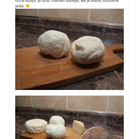
různě koupit, je tužší, malinko slanější, ale je dobrá, rozhodně
jedlá.