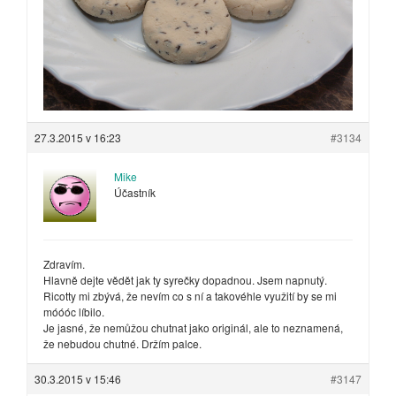
27.3.2015 v 16:23
#3134
Mike
Účastník
Zdravím.
Hlavně dejte vědět jak ty syrečky dopadnou. Jsem napnutý.
Ricotty mi zbývá, že nevím co s ní a takovéhle využití by se mi
móóóc líbilo.
Je jasné, že nemůžou chutnat jako originál, ale to neznamená,
že nebudou chutné. Držím palce.
30.3.2015 v 15:46
#3147