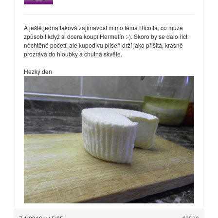
A ještě jedna taková zajímavost mimo téma Ricotta, co muže
způsobit když si dcera koupí Hermelín :-). Skoro by se dalo říct
nechtěné početí, ale kupodivu plíseň drží jako přišitá, krásně
prozrává do hloubky a chutná skvěle.
Hezký den