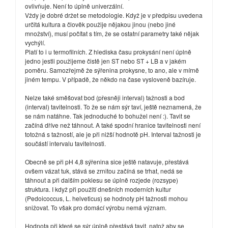
ovlivňuje. Není to úplně univerzální.
Vždy je dobré držet se metodologie. Když je v předpisu uvedena
určitá kultura a člověk použije nějakou jinou (nebo jiné
množství), musí počítat s tím, že se ostatní parametry také nějak
vychýlí.
Platí to i u termofilních. Z hlediska času prokysání není úplně
jedno jestli použijeme čistě jen ST nebo ST + LB a v jakém
poměru. Samozřejmě že sýřenina prokysne, to ano, ale v mírně
jiném tempu. V případě, že někdo na čase vysloveně bazíruje.
Nelze také směšovat bod (přesněji interval) tažnosti a bod
(interval) tavitelnosti. To že se nám sýr taví, ještě neznamená, že
se nám natáhne. Tak jednoduché to bohužel není :). Tavit se
začíná dříve než táhnout. A také spodní hranice tavitelnosti není
totožná s tažností, ale je při nižší hodnotě pH. Interval tažnosti je
součástí intervalu tavitelnosti.
Obecně se při pH 4,8 sýřenina sice ještě natavuje, přestává
ovšem vázat tuk, stává se zrnitou začíná se trhat, nedá se
táhnout a při dalším poklesu se úplně rozjede (rozsype)
struktura. I když při použití dnešních moderních kultur
(Pedoicoccus, L. helveticus) se hodnoty pH tažnosti mohou
snižovat. To však pro domácí výrobu nemá význam.
Hodnota při které se sýr úplně přestává tavit, natož aby se