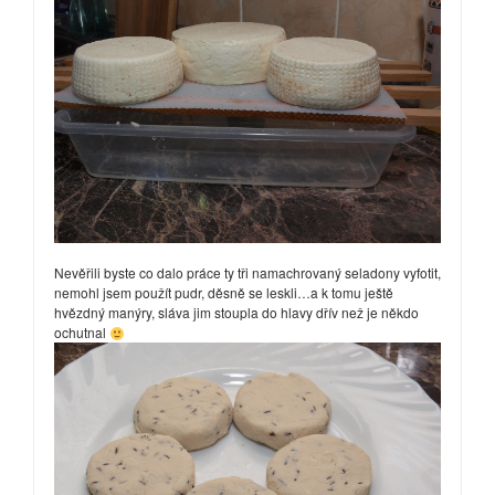
Nevěřili byste co dalo práce ty tři namachrovaný seladony vyfotit,
nemohl jsem použít pudr, děsně se leskli…a k tomu ještě
hvězdný manýry, sláva jim stoupla do hlavy dřív než je někdo
ochutnal