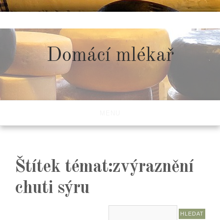
Skip
to
content
Domácí mlékař
MENU
Štítek témat:zvýraznění
chuti sýru