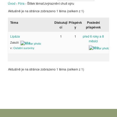
Úvod
›
Fóra
›
Štítek témat:zvýraznění chuti sýru
Aktuálně je na stránce zobrazeno 1 téma (celkem z 1)
Téma
Diskutují
Příspěvk
Poslední
cí
y
příspěvek
Lipáza
1
1
před 6 roky a 8
měsíci
Založil:
Inka
Inka
v:
Ostatní suroviny
Aktuálně je na stránce zobrazeno 1 téma (celkem z 1)