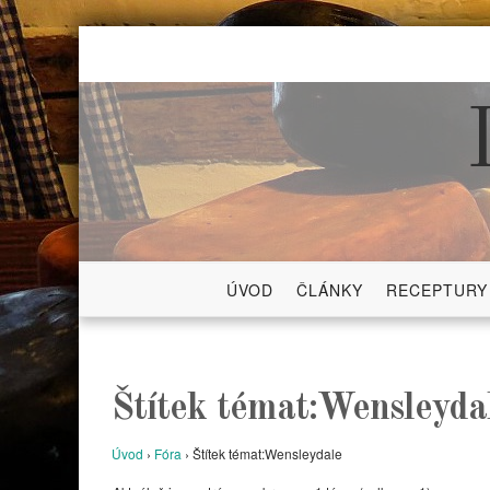
Skip
to
content
ÚVOD
ČLÁNKY
RECEPTURY
Štítek témat:Wensleyda
Úvod
›
Fóra
›
Štítek témat:Wensleydale