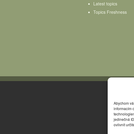
Latest topics
Topics Freshness
Abychom vám 
informacím o
technologie
jedinečná I
ovlivnit urči