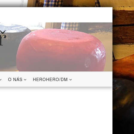
ř
O NÁS
HEROHERO/DM