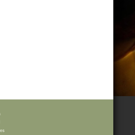
a
i
ies