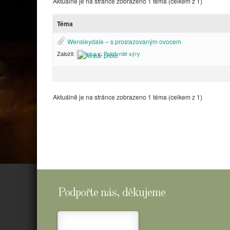
Aktuálně je na stránce zobrazeno 1 téma (celkem z 1)
Téma
Wensleydale – s proslazovaným ovocem
Založil:
Inka
v:
Polotvrdé sýry
Aktuálně je na stránce zobrazeno 1 téma (celkem z 1)
Podpořte nás, děkujeme