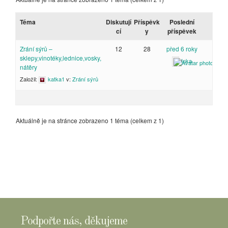
Téma
Diskutují
Příspěvk
Poslední
cí
y
příspěvek
Zrání sýrů –
12
28
před 6 roky
sklepy,vinotéky,lednice,vosky,
Inka
nátěry
Založil:
katka1
v:
Zrání sýrů
Aktuálně je na stránce zobrazeno 1 téma (celkem z 1)
Podpořte nás, děkujeme