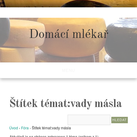
Skip
to
content
Domácí mlékař
MENU
Štítek témat:vady másla
Úvod
›
Fóra
›
Štítek témat:vady másla
Aktuálně je na stránce zobrazeno 1 téma (celkem z 1)