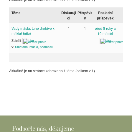
Téma
Diskutují
Příspěvk
Poslední
cí
y
příspěvek
Vady másla: tuhé drobivé x
1
1
před 8 roky a
měkké řídké
10 měsíci
Založil:
Inka
Inka
v:
Smetana, máslo, podmáslí
Aktuálně je na stránce zobrazeno 1 téma (celkem z 1)
Podpořte nás, děkujeme