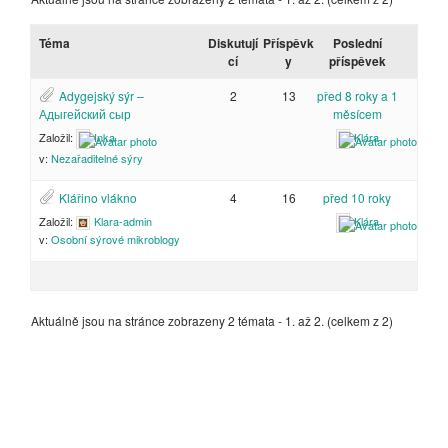
Téma
Diskutují
Příspěvk
Poslední
cí
y
příspěvek
Adygejský sýr –
2
13
před 8 roky a 1
Адыгейский сыр
měsícem
Založil:
Inka
Klára
v:
Nezařaditelné sýry
Klářino vlákno
4
16
před 10 roky
Založil:
Klara-admin
Klára
v:
Osobní sýrové mikroblogy
Aktuálně jsou na stránce zobrazeny 2 témata - 1. až 2. (celkem z 2)