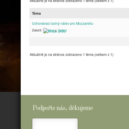
Aktuálně je na stránce zobrazeno 1 téma (celkem z 1)
Téma
Uchovávací solný nálev pro Mozzarellu
Založil:
Inka
v:
Solení
Aktuálně je na stránce zobrazeno 1 téma (celkem z 1)
Podpořte nás, děkujeme