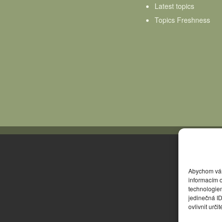
Latest topics
Topics Freshness
Abychom vám 
informacím o
technologie
jedinečná I
ovlivnit urči