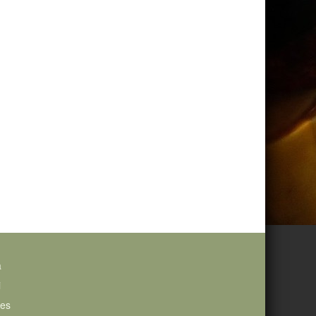
a
i
ies