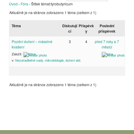
Úvod
›
Fóra
›
Štítek témat:tyrobutyricum
Aktuálně je na stránce zobrazeno 1 téma (celkem z 1)
Téma
Diskutují
Příspěvk
Poslední
cí
y
příspěvek
Pozdní duření – máselné
3
4
před 7 roky a 7
kvašení
měsíci
Založil:
Klára
Inka
v:
Nezařaditelné vady, mikrobiologie, duření atd.
Aktuálně je na stránce zobrazeno 1 téma (celkem z 1)