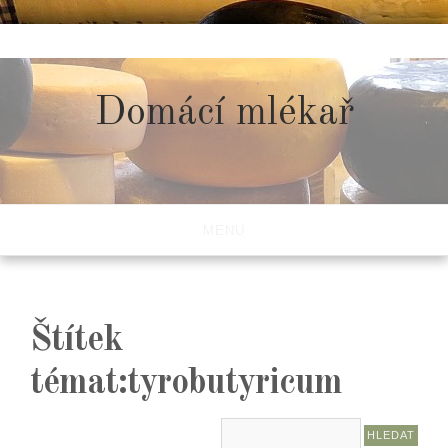
Skip
to
content
Domácí mlékař
MENU
Štítek
témat:tyrobutyricum