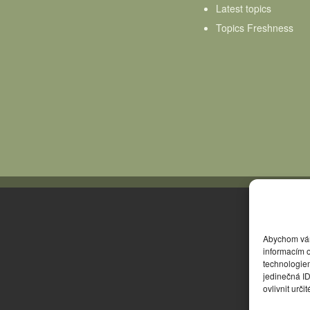
Latest topics
Topics Freshness
Abychom vám 
informacím o
technologie
jedinečná I
ovlivnit urči