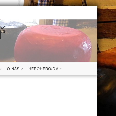
ř
O NÁS
HEROHERO/DM