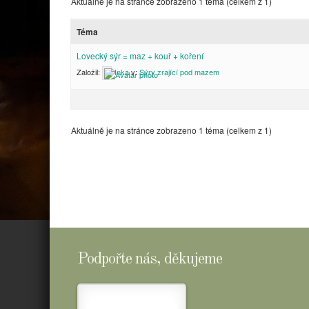
Aktuálně je na stránce zobrazeno 1 téma (celkem z 1)
Téma
Lovecký sýr = maz + kouř + koření
Založil:
Inka
v:
Sýry zrající pod mazem
Aktuálně je na stránce zobrazeno 1 téma (celkem z 1)
Podpořte nás, děkujeme