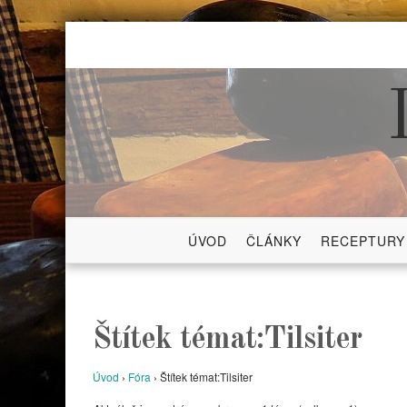
Skip
to
content
ÚVOD
ČLÁNKY
RECEPTURY
Štítek témat:Tilsiter
Úvod
›
Fóra
›
Štítek témat:Tilsiter