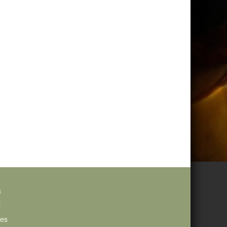
a
i
ies