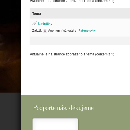
Aktuálně je na stránce zobrazeno 1 téma (celkem z 1)
Téma
korbáčky
Založil:
Anonymní uživatel
v:
Pařené sýry
Aktuálně je na stránce zobrazeno 1 téma (celkem z 1)
Podpořte nás, děkujeme