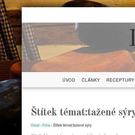
Skip
to
content
ÚVOD
ČLÁNKY
RECEPTURY
Štítek témat:tažené sýr
Úvod
›
Fóra
›
Štítek témat:tažené sýry