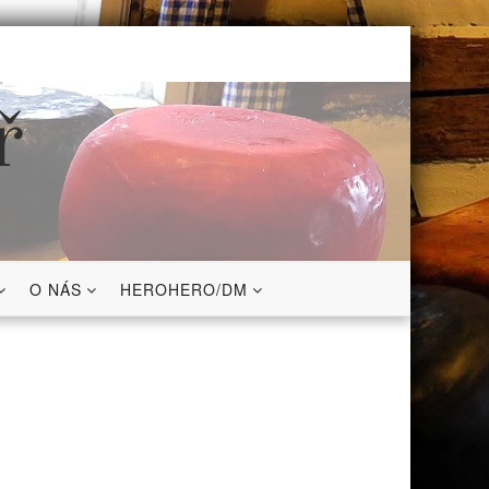
ř
O NÁS
HEROHERO/DM