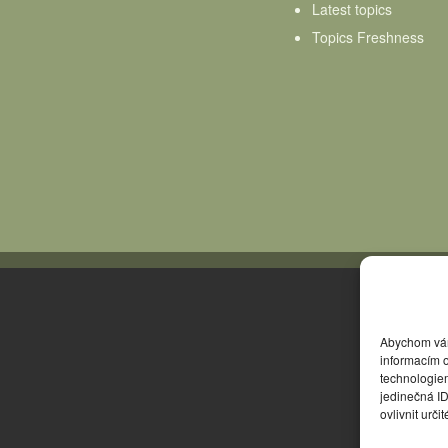
Latest topics
Topics Freshness
Abychom vám 
informacím o
technologie
jedinečná I
ovlivnit urči