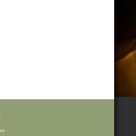
a
i
ies