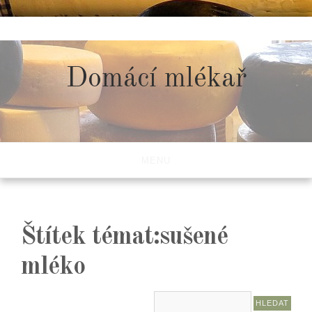
Skip
to
content
Domácí mlékař
MENU
Štítek témat:sušené
mléko