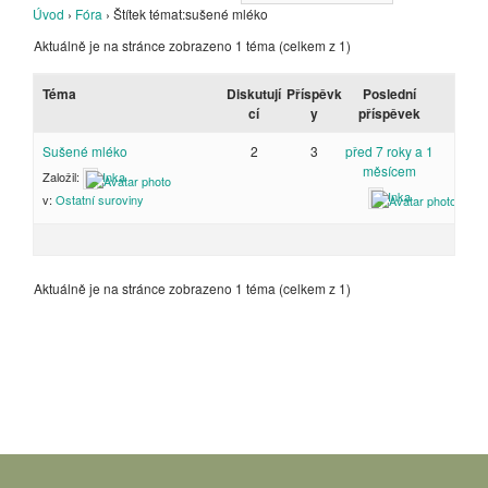
Úvod
›
Fóra
›
Štítek témat:sušené mléko
Aktuálně je na stránce zobrazeno 1 téma (celkem z 1)
Téma
Diskutují
Příspěvk
Poslední
cí
y
příspěvek
Sušené mléko
2
3
před 7 roky a 1
měsícem
Založil:
Inka
Inka
v:
Ostatní suroviny
Aktuálně je na stránce zobrazeno 1 téma (celkem z 1)