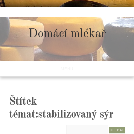
Skip
to
content
Domácí mlékař
MENU
Štítek
témat:stabilizovaný sýr