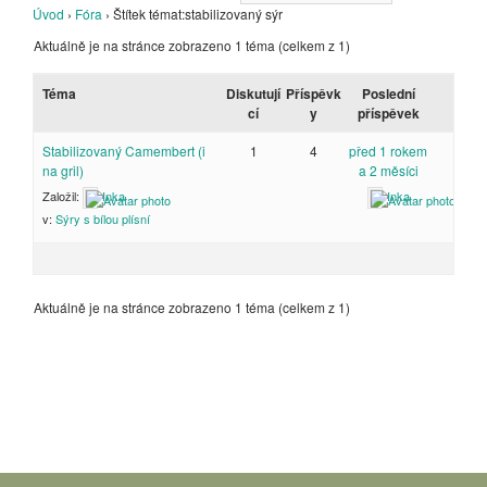
Úvod
›
Fóra
›
Štítek témat:stabilizovaný sýr
Aktuálně je na stránce zobrazeno 1 téma (celkem z 1)
Téma
Diskutují
Příspěvk
Poslední
cí
y
příspěvek
Stabilizovaný Camembert (i
1
4
před 1 rokem
na gril)
a 2 měsíci
Založil:
Inka
Inka
v:
Sýry s bílou plísní
Aktuálně je na stránce zobrazeno 1 téma (celkem z 1)