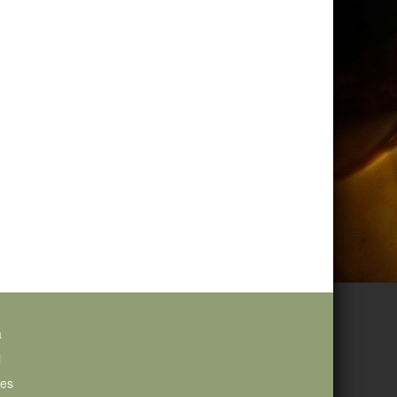
a
i
ies