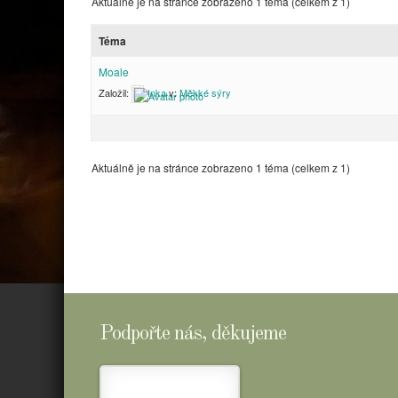
Aktuálně je na stránce zobrazeno 1 téma (celkem z 1)
Téma
Moale
Založil:
Inka
v:
Měkké sýry
Aktuálně je na stránce zobrazeno 1 téma (celkem z 1)
Podpořte nás, děkujeme