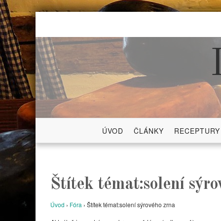
Skip
to
content
ÚVOD
ČLÁNKY
RECEPTURY
Štítek témat:solení sýr
Úvod
›
Fóra
›
Štítek témat:solení sýrového zrna