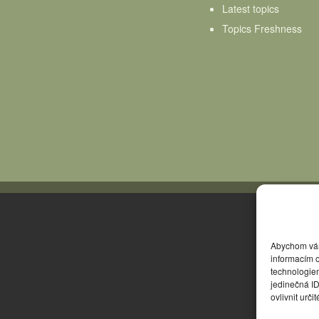
Latest topics
Topics Freshness
Abychom vám 
informacím o
technologie
jedinečná I
ovlivnit urči