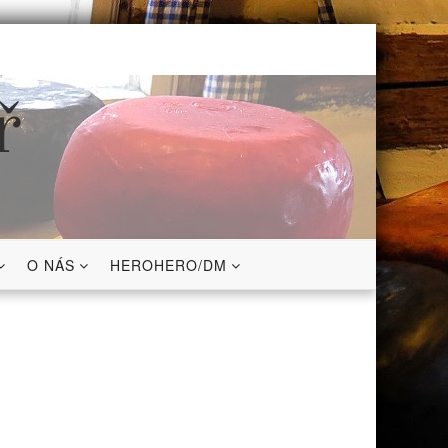
ř
O NÁS
HEROHERO/DM