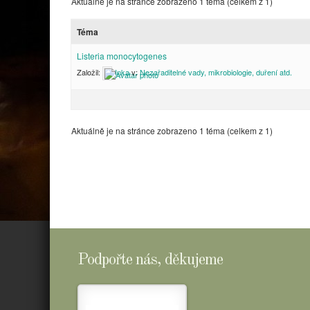
Aktuálně je na stránce zobrazeno 1 téma (celkem z 1)
Téma
Listeria monocytogenes
Založil:
Inka
v:
Nezařaditelné vady, mikrobiologie, duření atd.
Aktuálně je na stránce zobrazeno 1 téma (celkem z 1)
Podpořte nás, děkujeme