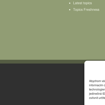
Latest topics
Topics Freshness
Abychom vám 
informacím o
technologie
jedinečná I
ovlivnit urči