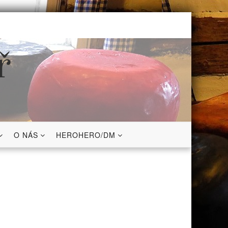
ř
O NÁS
HEROHERO/DM