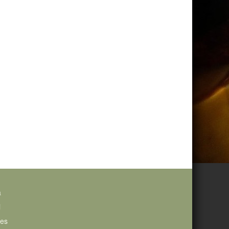
a
i
ies