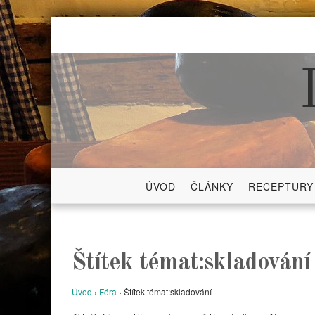
Skip
to
content
ÚVOD
ČLÁNKY
RECEPTURY
Štítek témat:skladování
Úvod
›
Fóra
›
Štítek témat:skladování