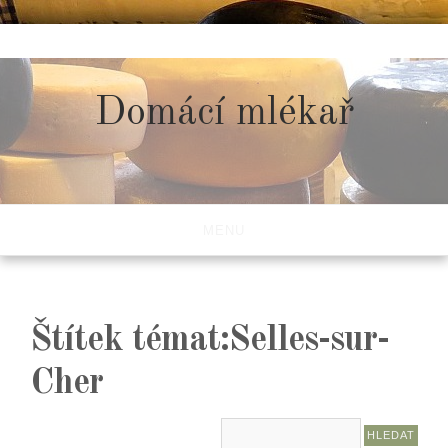
Skip
to
content
Domácí mlékař
MENU
Štítek témat:Selles-sur-
Cher