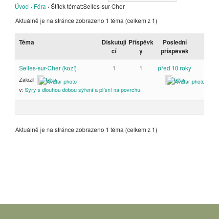
Úvod
›
Fóra
›
Štítek témat:Selles-sur-Cher
Aktuálně je na stránce zobrazeno 1 téma (celkem z 1)
Téma
Diskutují
Příspěvk
Poslední
cí
y
příspěvek
Selles-sur-Cher (kozí)
1
1
před 10 roky
Založil:
Inka
Inka
v:
Sýry s dlouhou dobou sýření a plísní na povrchu
Aktuálně je na stránce zobrazeno 1 téma (celkem z 1)