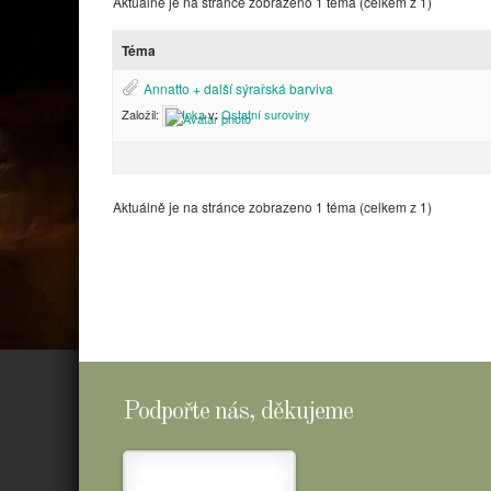
Aktuálně je na stránce zobrazeno 1 téma (celkem z 1)
Téma
Annatto + další sýrařská barviva
Založil:
Inka
v:
Ostatní suroviny
Aktuálně je na stránce zobrazeno 1 téma (celkem z 1)
Podpořte nás, děkujeme