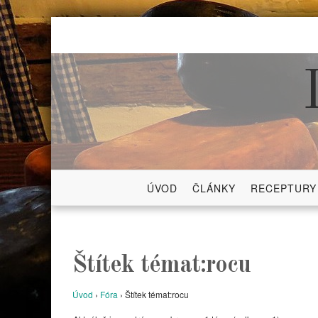
Skip
to
content
ÚVOD
ČLÁNKY
RECEPTURY
Štítek témat:rocu
Úvod
›
Fóra
›
Štítek témat:rocu