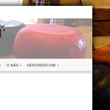
ř
O NÁS
HEROHERO/DM