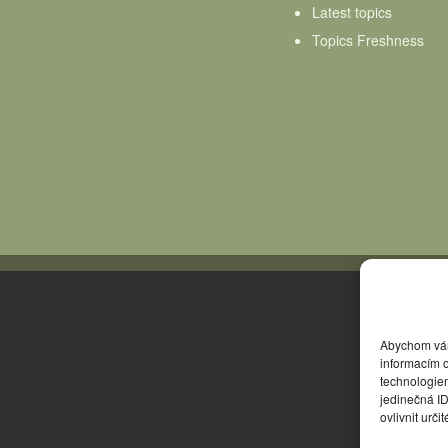
Latest topics
Topics Freshness
Abychom vám 
informacím o
technologie
jedinečná I
ovlivnit urči