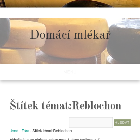
Skip
to
content
Domácí mlékař
MENU
Štítek témat:Reblochon
Úvod
›
Fóra
›
Štítek témat:Reblochon
Aktuálně je na stránce zobrazeno 1 téma (celkem z 1)