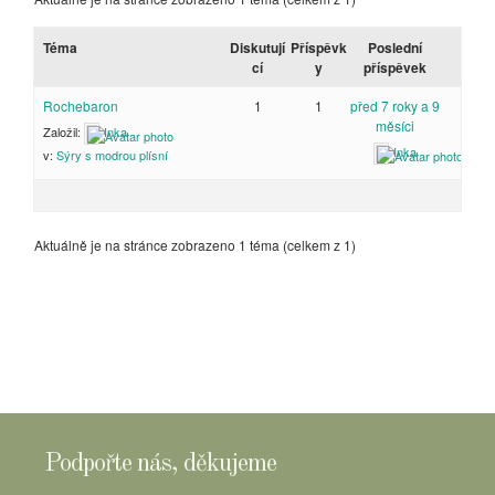
Téma
Diskutují
Příspěvk
Poslední
cí
y
příspěvek
Rochebaron
1
1
před 7 roky a 9
měsíci
Založil:
Inka
Inka
v:
Sýry s modrou plísní
Aktuálně je na stránce zobrazeno 1 téma (celkem z 1)
Podpořte nás, děkujeme