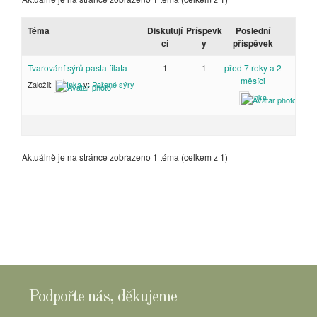
Téma
Diskutují
Příspěvk
Poslední
cí
y
příspěvek
Tvarování sýrů pasta filata
1
1
před 7 roky a 2
měsíci
Založil:
Inka
v:
Pařené sýry
Inka
Aktuálně je na stránce zobrazeno 1 téma (celkem z 1)
Podpořte nás, děkujeme