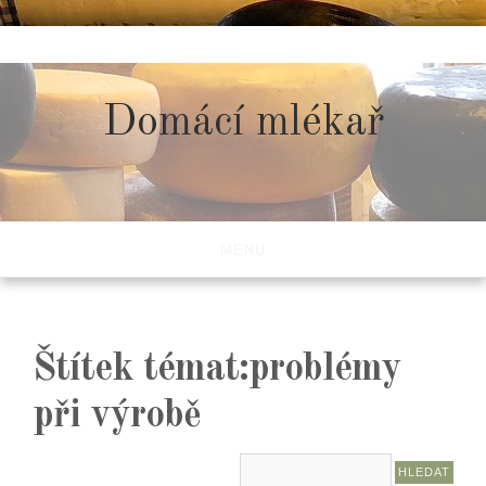
Skip
to
content
Domácí mlékař
MENU
Štítek témat:problémy
při výrobě