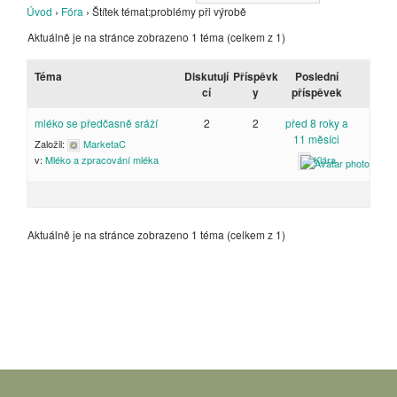
Úvod
›
Fóra
›
Štítek témat:problémy při výrobě
Aktuálně je na stránce zobrazeno 1 téma (celkem z 1)
Téma
Diskutují
Příspěvk
Poslední
cí
y
příspěvek
mléko se předčasně sráží
2
2
před 8 roky a
11 měsíci
Založil:
MarketaC
Klára
v:
Mléko a zpracování mléka
Aktuálně je na stránce zobrazeno 1 téma (celkem z 1)