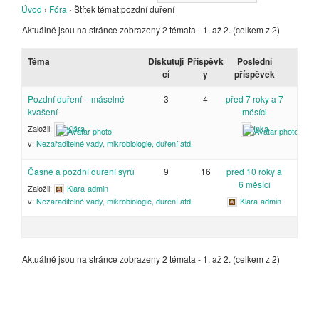
Úvod
›
Fóra
›
Štítek témat:pozdní duření
Aktuálně jsou na stránce zobrazeny 2 témata - 1. až 2. (celkem z 2)
Téma
Diskutují
Příspěvk
Poslední
cí
y
příspěvek
Pozdní duření – máselné
3
4
před 7 roky a 7
kvašení
měsíci
Založil:
Klára
Inka
v:
Nezařaditelné vady, mikrobiologie, duření atd.
Časné a pozdní duření sýrů
9
16
před 10 roky a
6 měsíci
Založil:
Klara-admin
Klara-admin
v:
Nezařaditelné vady, mikrobiologie, duření atd.
Aktuálně jsou na stránce zobrazeny 2 témata - 1. až 2. (celkem z 2)