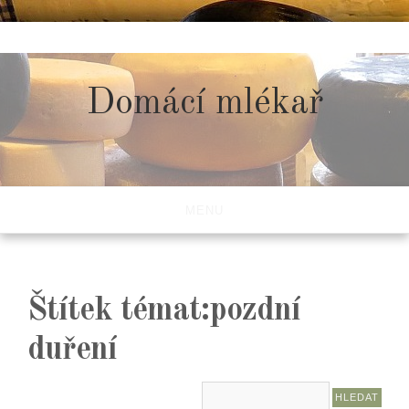
Skip
to
content
Domácí mlékař
MENU
Štítek témat:pozdní
duření