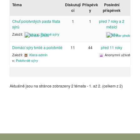
Téma
Diskutují
Příspěvk
Poslední
cí
y
příspěvek
Chuť polotvrdých pasta filata
1
1
před 7 roky a 2
sýrů
měsíci
Založil:
Inka
v:
Pařené sýry
Inka
Domácí sýry tvrdé a polotvrdé
11
44
před 11 roky
Založil:
Klara-admin
Anonymní uživatel
v:
Polotvrdé sýry
Aktuálně jsou na stránce zobrazeny 2 témata - 1. až 2. (celkem z 2)