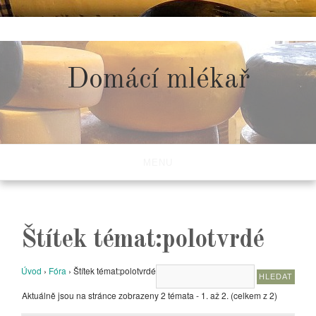
Skip
to
content
Domácí mlékař
MENU
Štítek témat:polotvrdé
Úvod
›
Fóra
›
Štítek témat:polotvrdé
Aktuálně jsou na stránce zobrazeny 2 témata - 1. až 2. (celkem z 2)