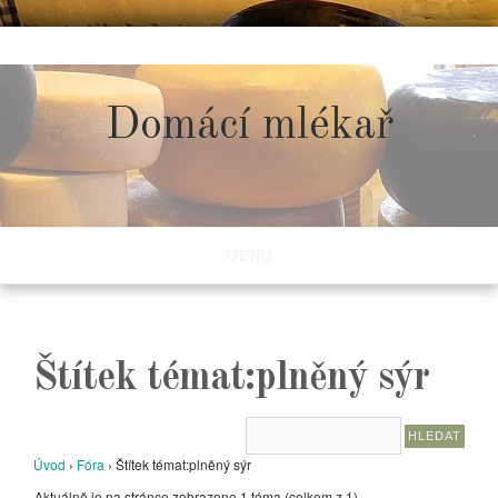
Skip
to
content
Domácí mlékař
MENU
Štítek témat:plněný sýr
Úvod
›
Fóra
›
Štítek témat:plněný sýr
Aktuálně je na stránce zobrazeno 1 téma (celkem z 1)