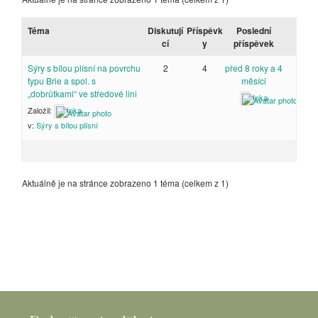
Téma
Diskutují
Příspěvk
Poslední
cí
y
příspěvek
Sýry s bílou plísní na povrchu
2
4
před 8 roky a 4
typu Brie a spol. s
měsíci
„dobrůtkami“ ve středové lini
Inka
Založil:
Inka
v:
Sýry s bílou plísní
Aktuálně je na stránce zobrazeno 1 téma (celkem z 1)