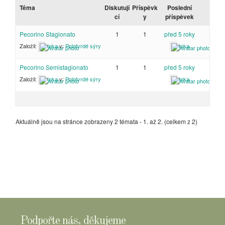
Téma
Diskutují
Příspěvk
Poslední
cí
y
příspěvek
Pecorino Stagionato
1
1
před 5 roky
Založil:
Inka
v:
Polotvrdé sýry
Inka
Pecorino Semistagionato
1
1
před 5 roky
Založil:
Inka
v:
Polotvrdé sýry
Inka
Aktuálně jsou na stránce zobrazeny 2 témata - 1. až 2. (celkem z 2)
Podpořte nás, děkujeme