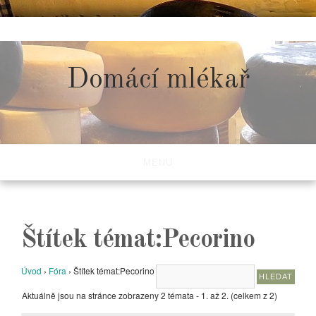
Skip
to
content
Domácí mlékař
MENU
Štítek témat:Pecorino
Úvod
›
Fóra
›
Štítek témat:Pecorino
Aktuálně jsou na stránce zobrazeny 2 témata - 1. až 2. (celkem z 2)