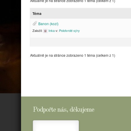
Aktuálně je na stránce zobrazeno 1 téma (celkem z 1)
Téma
Banon (kozí)
Založil:
Inka
v:
Polotvrdé sýry
Aktuálně je na stránce zobrazeno 1 téma (celkem z 1)
Podpořte nás, děkujeme