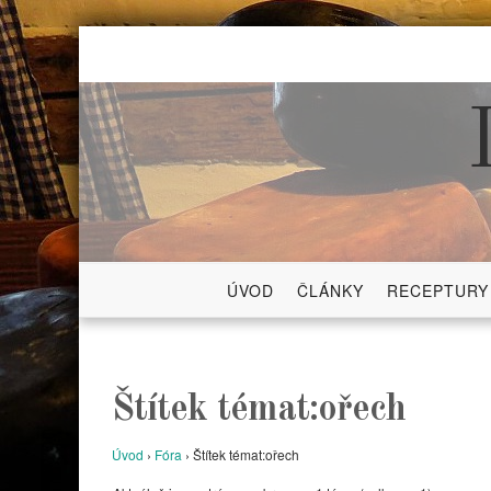
Skip
to
content
ÚVOD
ČLÁNKY
RECEPTURY
Štítek témat:ořech
Úvod
›
Fóra
›
Štítek témat:ořech