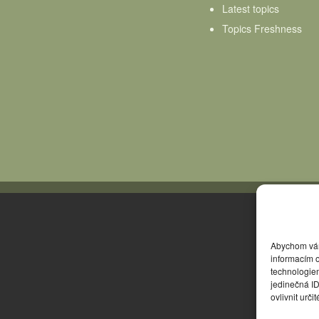
Latest topics
Topics Freshness
Abychom vám 
informacím o
technologie
jedinečná I
ovlivnit urči