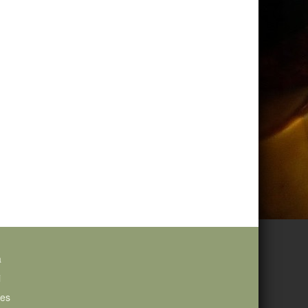
a
i
ies