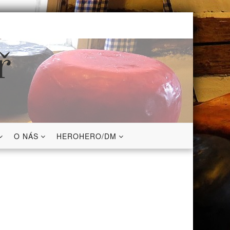
ř
O NÁS
HEROHERO/DM