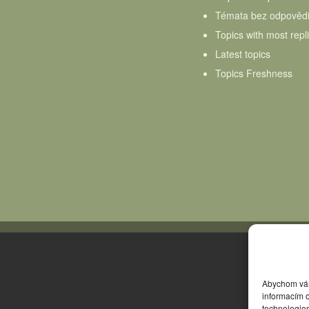
Témata bez odpověd
Topics with most repl
Latest topics
Topics Freshness
Abychom vám 
informacím o
technologie