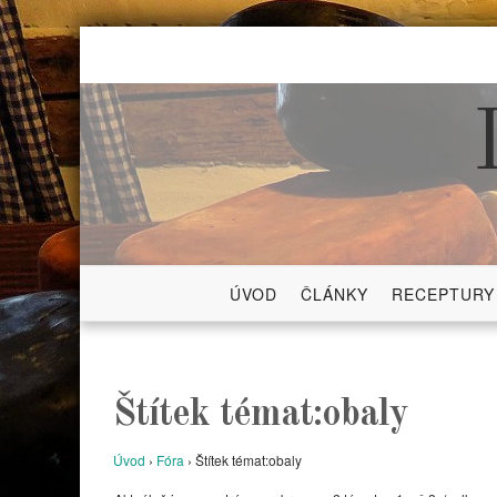
Skip
to
content
ÚVOD
ČLÁNKY
RECEPTURY
Štítek témat:obaly
Úvod
›
Fóra
›
Štítek témat:obaly