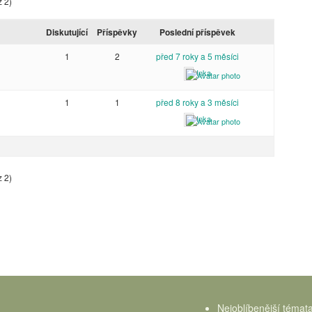
z 2)
Diskutující
Příspěvky
Poslední příspěvek
1
2
před 7 roky a 5 měsíci
Inka
1
1
před 8 roky a 3 měsíci
Inka
z 2)
Nejoblíbenější témat