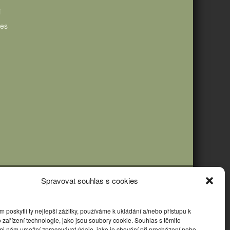
i
ies
Spravovat souhlas s cookies
poskytli ty nejlepší zážitky, používáme k ukládání a/nebo přístupu k
 zařízení technologie, jako jsou soubory cookie. Souhlas s těmito
mi nám umožní zpracovávat údaje, jako je chování při procházení nebo