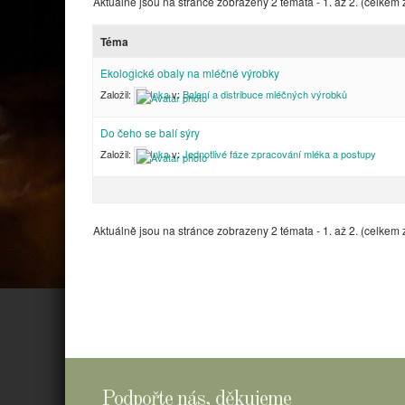
Aktuálně jsou na stránce zobrazeny 2 témata - 1. až 2. (celkem 
Téma
Ekologické obaly na mléčné výrobky
Založil:
Inka
v:
Balení a distribuce mléčných výrobků
Do čeho se balí sýry
Založil:
Inka
v:
Jednotlivé fáze zpracování mléka a postupy
Aktuálně jsou na stránce zobrazeny 2 témata - 1. až 2. (celkem 
Podpořte nás, děkujeme