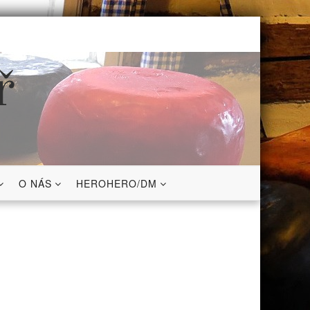
ř
O NÁS
HEROHERO/DM