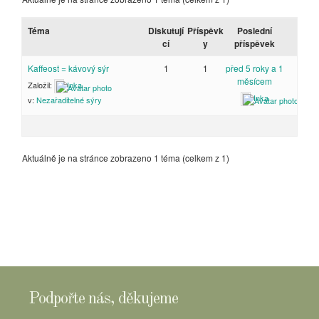
Téma
Diskutují
Příspěvk
Poslední
cí
y
příspěvek
Kaffeost = kávový sýr
1
1
před 5 roky a 1
měsícem
Založil:
Inka
Inka
v:
Nezařaditelné sýry
Aktuálně je na stránce zobrazeno 1 téma (celkem z 1)
Podpořte nás, děkujeme