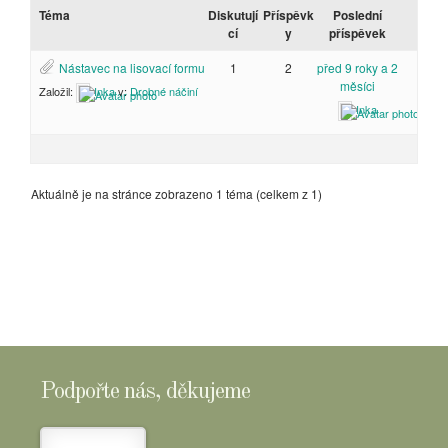
Téma
Diskutují
Příspěvk
Poslední
cí
y
příspěvek
Nástavec na lisovací formu
1
2
před 9 roky a 2
měsíci
Založil:
Inka
v:
Drobné náčiní
Inka
Aktuálně je na stránce zobrazeno 1 téma (celkem z 1)
Podpořte nás, děkujeme