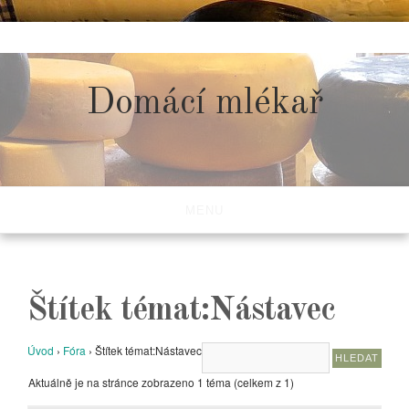
Skip
to
content
Domácí mlékař
MENU
Štítek témat:Nástavec
Úvod
›
Fóra
›
Štítek témat:Nástavec
Aktuálně je na stránce zobrazeno 1 téma (celkem z 1)