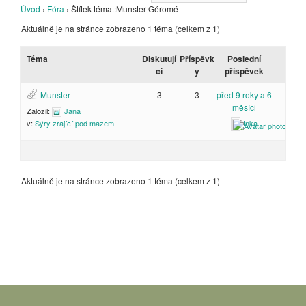
Úvod
›
Fóra
›
Štítek témat:Munster Géromé
Aktuálně je na stránce zobrazeno 1 téma (celkem z 1)
Téma
Diskutují
Příspěvk
Poslední
cí
y
příspěvek
Munster
3
3
před 9 roky a 6
měsíci
Založil:
Jana
Inka
v:
Sýry zrající pod mazem
Aktuálně je na stránce zobrazeno 1 téma (celkem z 1)