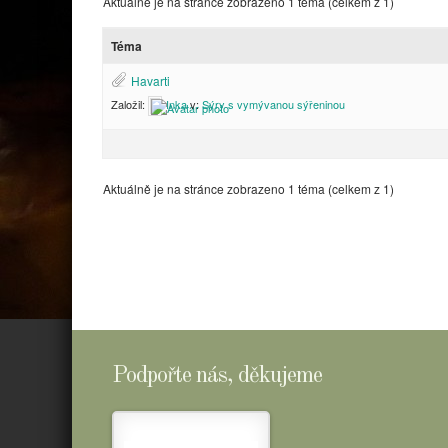
Aktuálně je na stránce zobrazeno 1 téma (celkem z 1)
Téma
Havarti
Založil:
Inka
v:
Sýry s vymývanou sýřeninou
Aktuálně je na stránce zobrazeno 1 téma (celkem z 1)
Podpořte nás, děkujeme