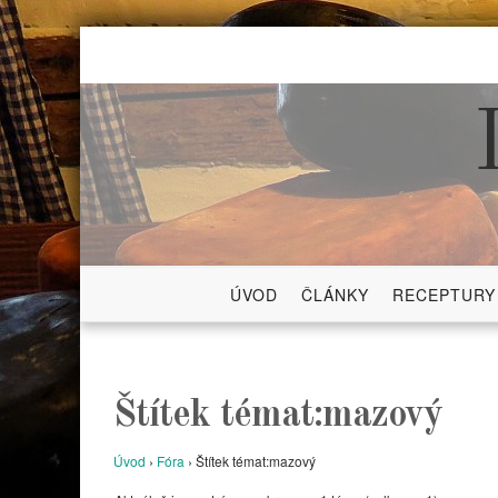
Skip
to
content
ÚVOD
ČLÁNKY
RECEPTURY
Štítek témat:mazový
Úvod
›
Fóra
›
Štítek témat:mazový