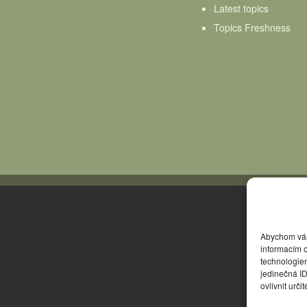
Latest topics
Topics Freshness
Abychom vám 
informacím o
technologie
jedinečná I
ovlivnit urči