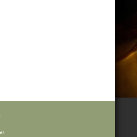
a
i
ies