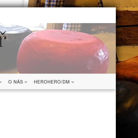
ř
O NÁS
HEROHERO/DM