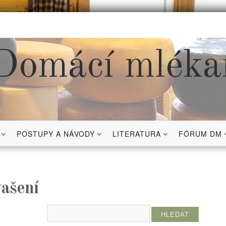
Domácí mléka
POSTUPY A NÁVODY
LITERATURA
FÓRUM DM
vašení