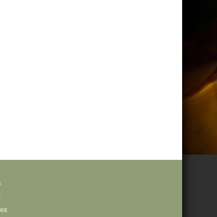
a
i
ies