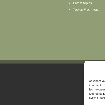
Latest topics
Topics Freshness
Abychom vám 
informacím o
technologie
jedinečná I
ovlivnit urči