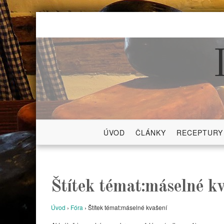
Skip
to
content
ÚVOD
ČLÁNKY
RECEPTURY
Štítek témat:máselné k
Úvod
›
Fóra
›
Štítek témat:máselné kvašení