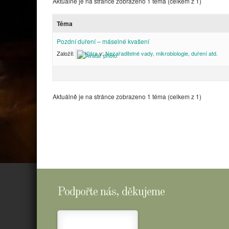
Aktuálně je na stránce zobrazeno 1 téma (celkem z 1)
Téma
Pozdní duření – máselné kvašení
Založil:
Klára
v:
Nezařaditelné vady, mikrobiologie, duření atd.
Aktuálně je na stránce zobrazeno 1 téma (celkem z 1)
Podpořte nás, děkujeme