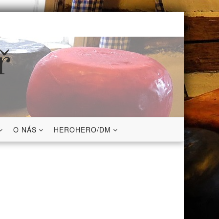
ř
O NÁS
HEROHERO/DM