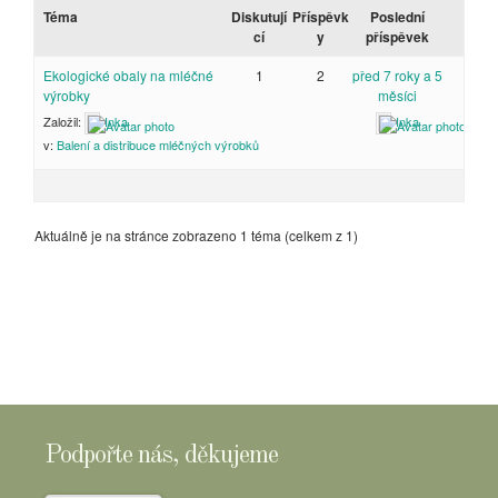
Téma
Diskutují
Příspěvk
Poslední
cí
y
příspěvek
Ekologické obaly na mléčné
1
2
před 7 roky a 5
výrobky
měsíci
Založil:
Inka
Inka
v:
Balení a distribuce mléčných výrobků
Aktuálně je na stránce zobrazeno 1 téma (celkem z 1)
Podpořte nás, děkujeme