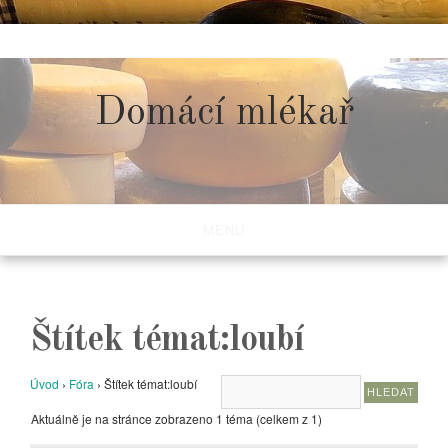
Skip
to
content
Domácí mlékař
MENU
Štítek témat:loubí
Úvod
›
Fóra
›
Štítek témat:loubí
Aktuálně je na stránce zobrazeno 1 téma (celkem z 1)