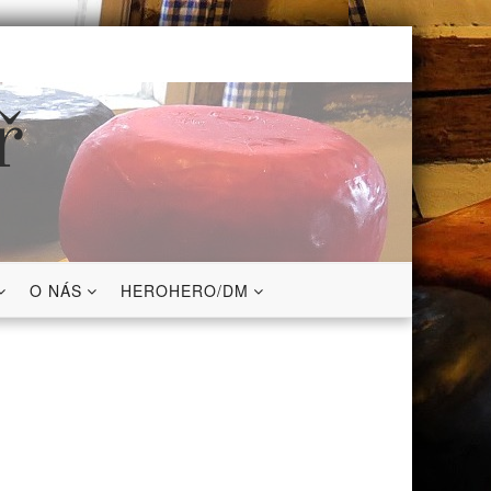
ř
O NÁS
HEROHERO/DM