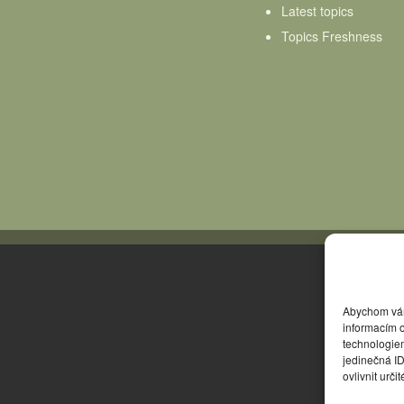
Latest topics
Topics Freshness
Abychom vám 
informacím o
technologie
jedinečná I
ovlivnit urči