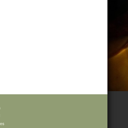
a
i
ies