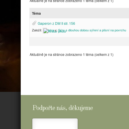
Aktuálně je na stránce zobrazeno 1 téma (celkem z 1)
Téma
Gaperon z DM II str. 156
Založil:
Inka
v:
Sýry s dlouhou dobou sýření a plísní na povrchu
Aktuálně je na stránce zobrazeno 1 téma (celkem z 1)
Podpořte nás, děkujeme