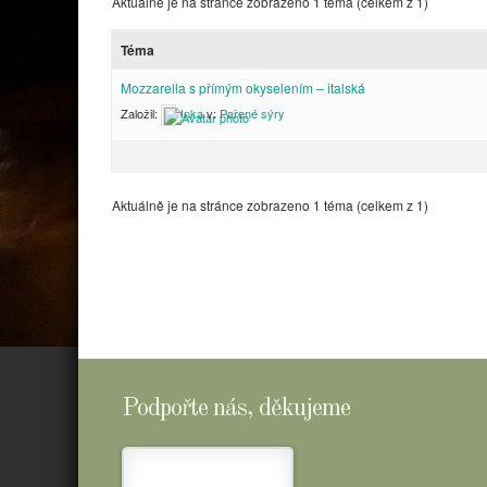
Aktuálně je na stránce zobrazeno 1 téma (celkem z 1)
Téma
Mozzarella s přímým okyselením – italská
Založil:
Inka
v:
Pařené sýry
Aktuálně je na stránce zobrazeno 1 téma (celkem z 1)
Podpořte nás, děkujeme