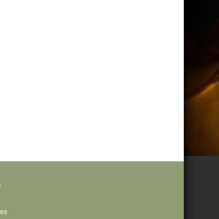
a
i
ies