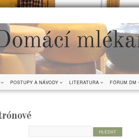
Domácí mléka
POSTUPY A NÁVODY
LITERATURA
FÓRUM DM
itrónové