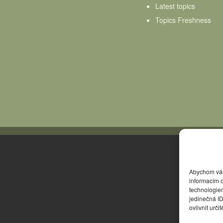
Latest topics
Topics Freshness
Abychom vám 
informacím o
technologie
jedinečná I
ovlivnit urči