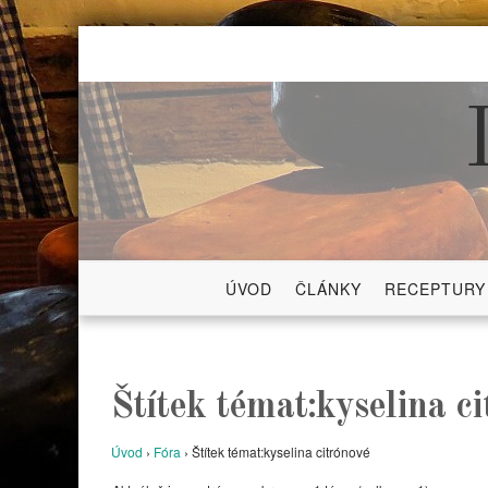
Skip
to
content
ÚVOD
ČLÁNKY
RECEPTURY
Štítek témat:kyselina c
Úvod
›
Fóra
›
Štítek témat:kyselina citrónové