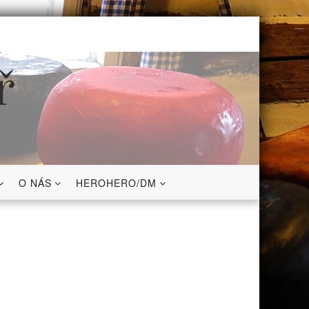
ř
O NÁS
HEROHERO/DM