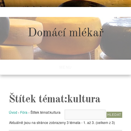
Skip
to
content
Domácí mlékař
MENU
Štítek témat:kultura
Úvod
›
Fóra
›
Štítek témat:kultura
Aktuálně jsou na stránce zobrazeny 3 témata - 1. až 3. (celkem z 3)