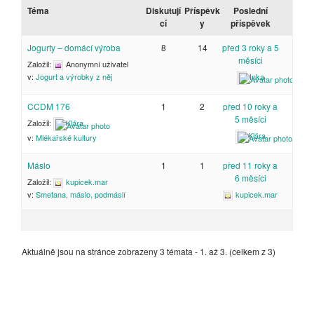
Téma
Diskutují
Příspěvk
Poslední
cí
y
příspěvek
Jogurty – domácí výroba
8
14
před 3 roky a 5
měsíci
Založil:
Anonymní uživatel
Inka
v:
Jogurt a výrobky z něj
CCDM 176
1
2
před 10 roky a
5 měsíci
Založil:
Klára
Klára
v:
Mlékařské kultury
Máslo
1
1
před 11 roky a
6 měsíci
Založil:
kupicek.mar
kupicek.mar
v:
Smetana, máslo, podmáslí
Aktuálně jsou na stránce zobrazeny 3 témata - 1. až 3. (celkem z 3)