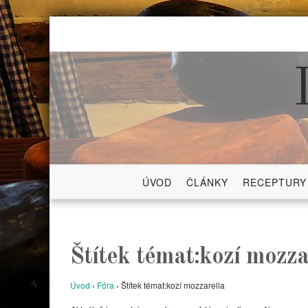
Skip
to
content
ÚVOD
ČLÁNKY
RECEPTURY
Štítek témat:kozí mozza
Úvod
›
Fóra
›
Štítek témat:kozí mozzarella