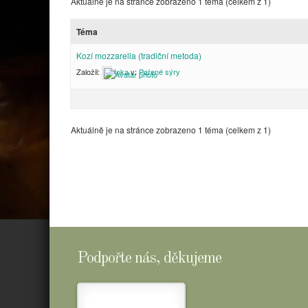
Aktuálně je na stránce zobrazeno 1 téma (celkem z 1)
Téma
Kozí mozzarella (tradiční metoda)
Založil:
Inka
v:
Pařené sýry
Aktuálně je na stránce zobrazeno 1 téma (celkem z 1)
Podpořte nás, děkujeme