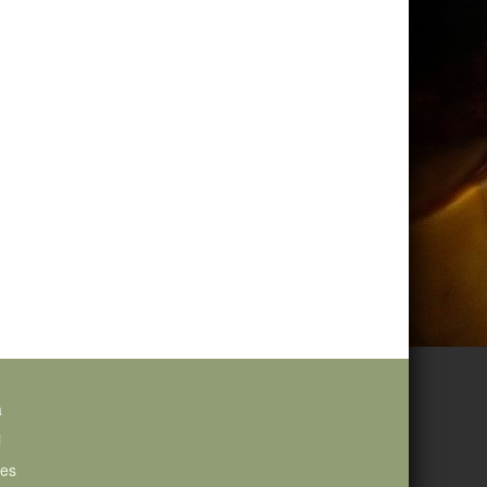
a
i
ies