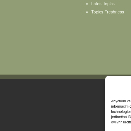
Latest topics
Topics Freshness
Abychom vám 
informacím o
technologie
jedinečná I
ovlivnit urči