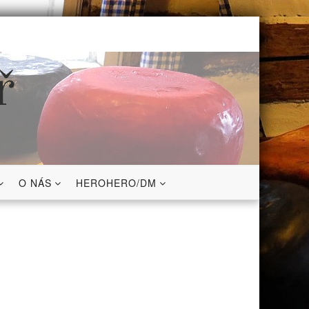
ř
O NÁS
HEROHERO/DM