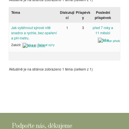
Téma
Diskutují
Příspěvk
Poslední
cí
y
příspěvek
Jak vytáhnout sýrové nitě
1
3
před 7 roky a
snadno a rychle, bez opaření
11 měsíci
a pH metru.
Inka
Založil:
Inka
v:
Pařené sýry
Aktuálně je na stránce zobrazeno 1 téma (celkem z 1)
Podpořte nás, děkujeme