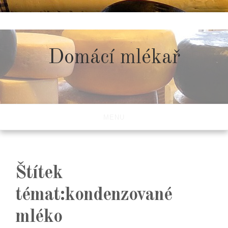
Skip
to
content
Domácí mlékař
MENU
Štítek
témat:kondenzované
mléko