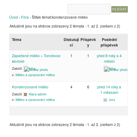
Úvod
›
Fóra
›
Štítek témat:kondenzované mléko
Aktuálně jsou na stránce zobrazeny 2 témata - 1. až 2. (celkem z 2)
Téma
Diskutují
Příspěvk
Poslední
cí
y
příspěvek
Zapečené mléko = Топлёное
1
1
před 8 roky a 4
молоко́
měsíci
Založil:
Inka
Inka
v:
Mléko a zpracování mléka
Kondenzované mléko
4
6
před 14 roky a
1 měsícem
Založil:
Klara-admin
Jory
v:
Mléko a zpracování mléka
Aktuálně jsou na stránce zobrazeny 2 témata - 1. až 2. (celkem z 2)