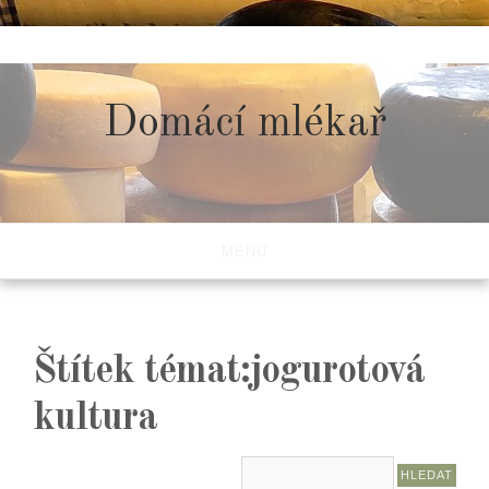
Skip
to
content
Domácí mlékař
MENU
Štítek témat:jogurotová
kultura