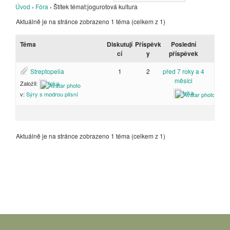
Úvod
›
Fóra
›
Štítek témat:jogurotová kultura
Aktuálně je na stránce zobrazeno 1 téma (celkem z 1)
Téma
Diskutují
Příspěvk
Poslední
cí
y
příspěvek
Streptopelia
1
2
před 7 roky a 4
měsíci
Založil:
Inka
Inka
v:
Sýry s modrou plísní
Aktuálně je na stránce zobrazeno 1 téma (celkem z 1)