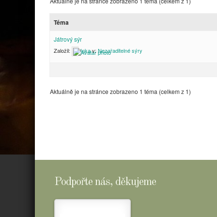
Aktuálně je na stránce zobrazeno 1 téma (celkem z 1)
Téma
Játrový sýr
Založil:
Inka
v:
Nezařaditelné sýry
Aktuálně je na stránce zobrazeno 1 téma (celkem z 1)
Podpořte nás, děkujeme