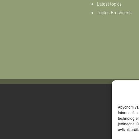
Latest topics
Topics Freshness
Abychom vám 
informacím o
technologie
jedinečná I
ovlivnit urči