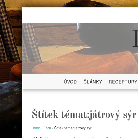
Skip
to
content
ÚVOD
ČLÁNKY
RECEPTURY
Štítek témat:játrový sýr
Úvod
›
Fóra
›
Štítek témat:játrový sýr