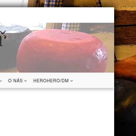
ř
O NÁS
HEROHERO/DM