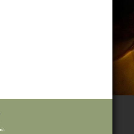
a
i
ies