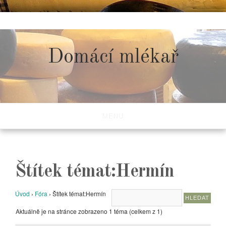
Skip
to
content
Domácí mlékař
MENU
Štítek témat:Hermín
Úvod
›
Fóra
›
Štítek témat:Hermín
Aktuálně je na stránce zobrazeno 1 téma (celkem z 1)