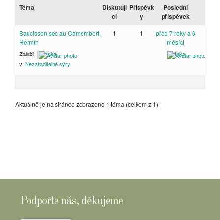
Téma
Diskutují
Příspěvk
Poslední
cí
y
příspěvek
Saucisson sec au Camembert,
1
1
před 7 roky a 6
Hermín
měsíci
Založil:
Inka
Inka
v:
Nezařaditelné sýry
Aktuálně je na stránce zobrazeno 1 téma (celkem z 1)
Podpořte nás, děkujeme