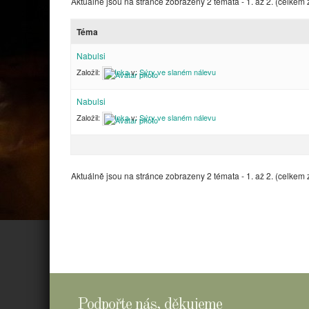
Aktuálně jsou na stránce zobrazeny 2 témata - 1. až 2. (celkem 
Téma
Nabulsi
Založil:
Inka
v:
Sýry ve slaném nálevu
Nabulsi
Založil:
Inka
v:
Sýry ve slaném nálevu
Aktuálně jsou na stránce zobrazeny 2 témata - 1. až 2. (celkem 
Podpořte nás, děkujeme