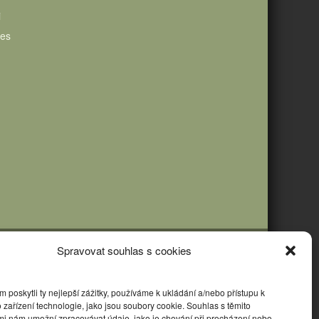
i
ies
Spravovat souhlas s cookies
poskytli ty nejlepší zážitky, používáme k ukládání a/nebo přístupu k
 zařízení technologie, jako jsou soubory cookie. Souhlas s těmito
mi nám umožní zpracovávat údaje, jako je chování při procházení nebo