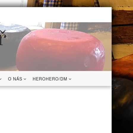
ř
O NÁS
HEROHERO/DM