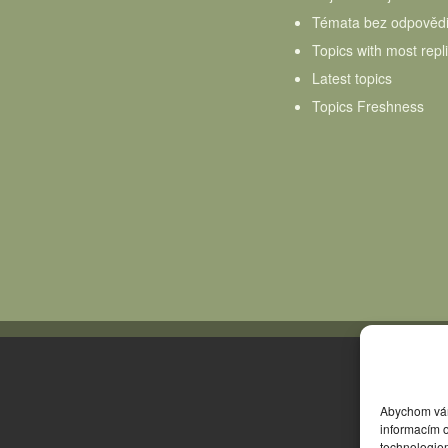
Témata bez odpověd
Topics with most repl
Latest topics
Topics Freshness
Abychom vám 
informacím o
technologie