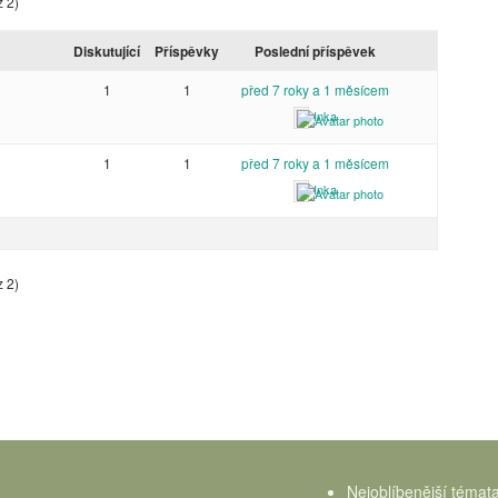
z 2)
Diskutující
Příspěvky
Poslední příspěvek
1
1
před 7 roky a 1 měsícem
Inka
1
1
před 7 roky a 1 měsícem
Inka
z 2)
Nejoblíbenější témat