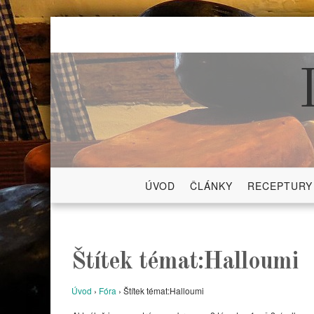
Skip
to
content
ÚVOD
ČLÁNKY
RECEPTURY
Štítek témat:Halloumi
Úvod
›
Fóra
›
Štítek témat:Halloumi