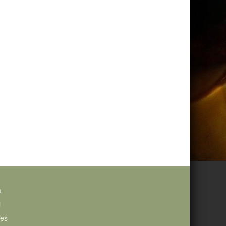
a
i
ies