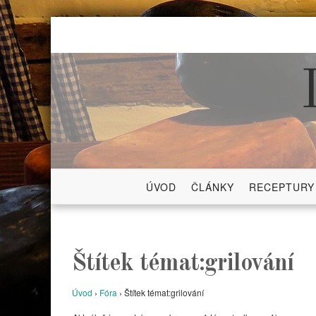
Skip
to
content
ÚVOD
ČLÁNKY
RECEPTURY
Štítek témat:grilování
Úvod
›
Fóra
›
Štítek témat:grilování