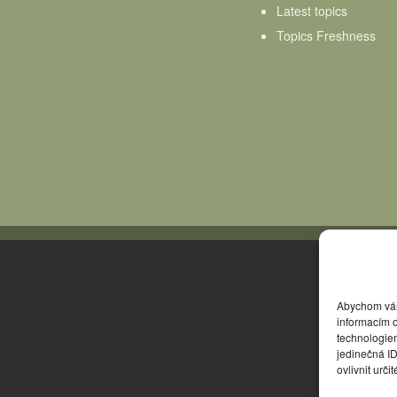
Latest topics
Topics Freshness
Abychom vám 
informacím o
technologie
jedinečná I
ovlivnit urči