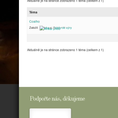
Aktuálně je na stránce zobrazeno 1 téma (celkem z 1)
Téma
Coalho
Založil:
Inka
v:
Polotvrdé sýry
Aktuálně je na stránce zobrazeno 1 téma (celkem z 1)
Podpořte nás, děkujeme