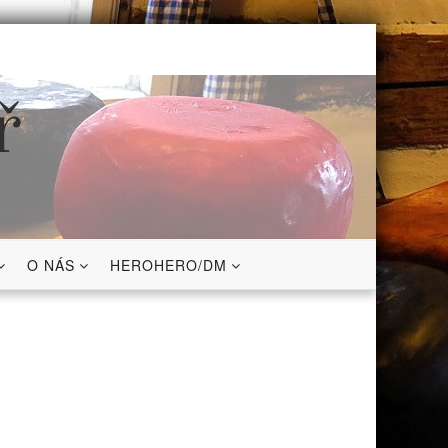
ř
O NÁS
HEROHERO/DM