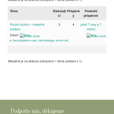
Téma
Diskutují
Příspěvk
Poslední
cí
y
příspěvek
Pozdní duření – máselné
3
4
před 7 roky a 7
kvašení
měsíci
Založil:
Klára
Inka
v:
Nezařaditelné vady, mikrobiologie, duření atd.
Aktuálně je na stránce zobrazeno 1 téma (celkem z 1)
Podpořte nás, děkujeme