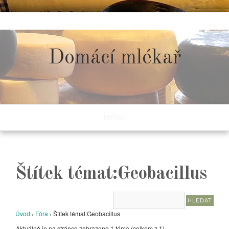
Skip
to
content
Domácí mlékař
MENU
Štítek témat:Geobacillus
Úvod
›
Fóra
›
Štítek témat:Geobacillus
Aktuálně je na stránce zobrazeno 1 téma (celkem z 1)