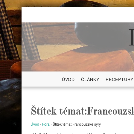
Skip
to
content
ÚVOD
ČLÁNKY
RECEPTURY
Štítek témat:Francouzs
Úvod
›
Fóra
›
Štítek témat:Francouzské sýry