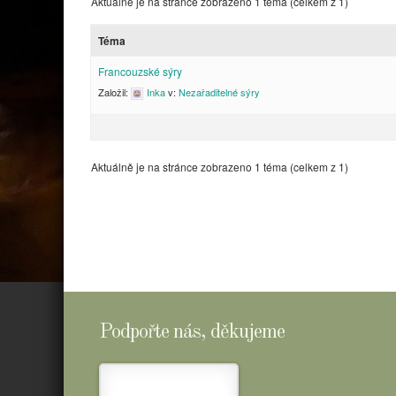
Aktuálně je na stránce zobrazeno 1 téma (celkem z 1)
Téma
Francouzské sýry
Založil:
Inka
v:
Nezařaditelné sýry
Aktuálně je na stránce zobrazeno 1 téma (celkem z 1)
Podpořte nás, děkujeme