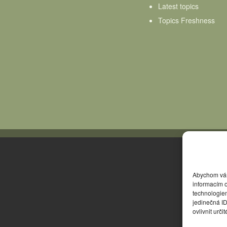
Latest topics
Topics Freshness
Abychom vám 
informacím o
technologie
jedinečná I
ovlivnit urči