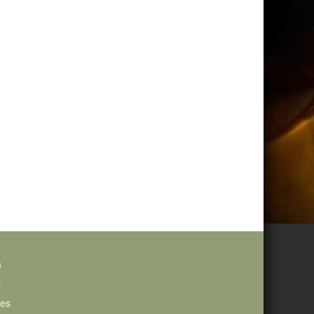
a
i
ies