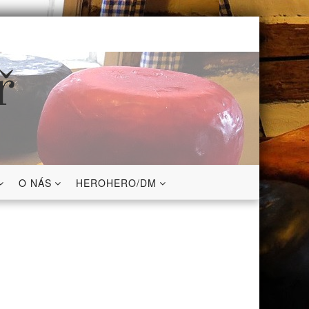
ř
O NÁS
HEROHERO/DM