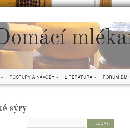
Domácí mléka
POSTUPY A NÁVODY
LITERATURA
FÓRUM DM
ké sýry