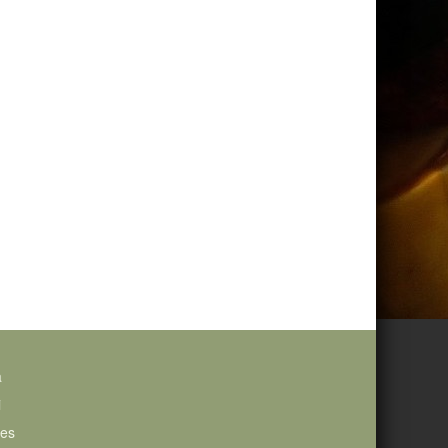
a
i
ies