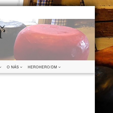
ř
O NÁS
HEROHERO/DM