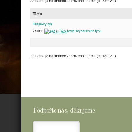
Aktuálně je na stránce zobrazeno 1 téma (celkem z 1)
Téma
Krajkový sýr
Založil:
Inka
v:
Sýry tvrdé švýcarského typu
Aktuálně je na stránce zobrazeno 1 téma (celkem z 1)
Podpořte nás, děkujeme