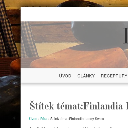
Skip
to
content
ÚVOD
ČLÁNKY
RECEPTURY
Štítek témat:Finlandia
Úvod
›
Fóra
›
Štítek témat:Finlandia Lacey Swiss