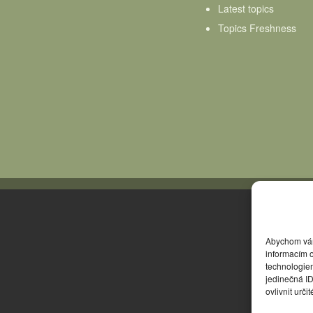
Latest topics
Topics Freshness
Abychom vám 
informacím o
technologie
jedinečná I
ovlivnit urči